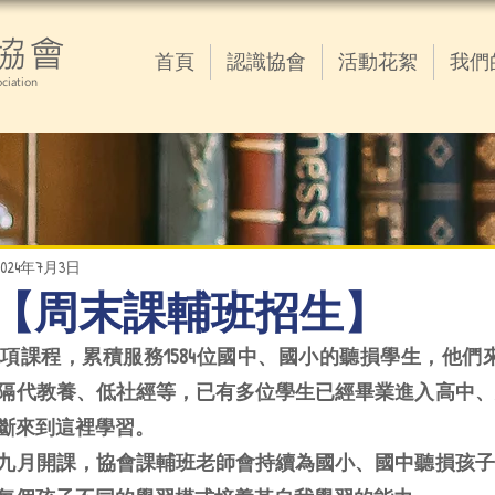
協會
首頁
認識協會
活動花絮
我們
ciation
2024年7月3日
7.03【周末課輔班招生】
辦此項課程，累積服務1584位國中、國小的聽損學生，他們
隔代教養、低社經等，已有多位學生已經畢業進入高中、
斷來到這裡學習。
九月開課，協會課輔班老師會持續為國小、國中聽損孩子