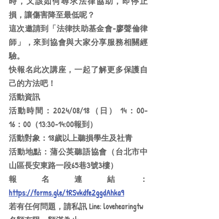
時，又該如何尋求法律協助，即停止
損，讓傷害降至最低呢？
這次邀請到「法律扶助基金會-廖聲倫律
師」，來到協會與大家分享服務相關經
驗。
快報名此次講座，一起了解更多保護自
己的方法吧！
活動資訊
活動時間：2024/08/18（日） 14：00-
16：00（13:30-14:00報到）
活動對象：18歲以上聽損學生及社青
活動地點：蒲公英聽語協會（台北市中
山區長安東路一段65巷3號3樓）
報名連結：
https://forms.gle/tRSvkdfe2ggdAhka9
若有任何問題，請私訊 Line: lovehearingtw