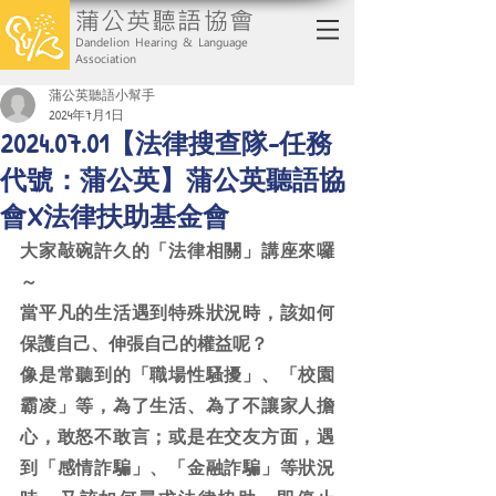
蒲公英聽語協會
Dandelion Hearing & Language
Association
蒲公英聽語小幫手
2024年7月1日
2024.07.01【法律搜查隊-任務
代號：蒲公英】蒲公英聽語協
會X法律扶助基金會
大家敲碗許久的「法律相關」講座來囉
～
當平凡的生活遇到特殊狀況時，該如何
保護自己、伸張自己的權益呢？
像是常聽到的「職場性騷擾」、「校園
霸凌」等，為了生活、為了不讓家人擔
心，敢怒不敢言；或是在交友方面，遇
到「感情詐騙」、「金融詐騙」等狀況