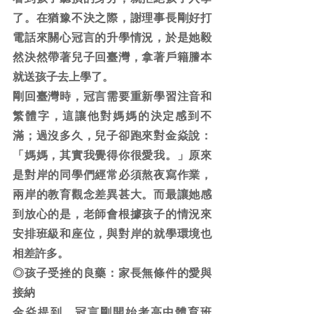
了。在猶豫不決之際，謝理事長剛好打
電話來關心冠言的升學情況，於是她毅
然決然帶著兒子回臺灣，拿著戶籍謄本
就送孩子去上學了。
剛回臺灣時，冠言需要重新學習注音和
繁體字，這讓他對媽媽的決定感到不
滿；過沒多久，兒子卻跑來對金焱說：
「媽媽，其實我覺得你很愛我。」原來
是對岸的同學們經常必須熬夜寫作業，
兩岸的教育觀念差異甚大。而最讓她感
到放心的是，老師會根據孩子的情況來
安排班級和座位，與對岸的就學環境也
相差許多。
◎孩子受挫的良藥：家長無條件的愛與
接納
金焱提到，冠言剛開始考高中體育班