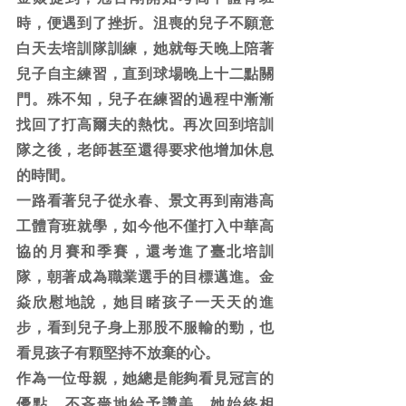
時，便遇到了挫折。沮喪的兒子不願意
白天去培訓隊訓練，她就每天晚上陪著
兒子自主練習，直到球場晚上十二點關
門。殊不知，兒子在練習的過程中漸漸
找回了打高爾夫的熱忱。再次回到培訓
隊之後，老師甚至還得要求他增加休息
的時間。
一路看著兒子從永春、景文再到南港高
工體育班就學，如今他不僅打入中華高
協的月賽和季賽，還考進了臺北培訓
隊，朝著成為職業選手的目標邁進。金
焱欣慰地說，她目睹孩子一天天的進
步，看到兒子身上那股不服輸的勁，也
看見孩子有顆堅持不放棄的心。
作為一位母親，她總是能夠看見冠言的
優點，不吝嗇地給予讚美。她始終相