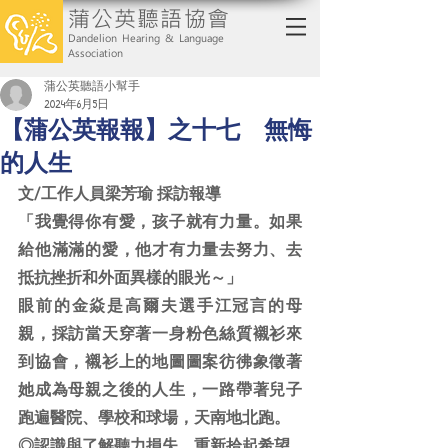
蒲公英聽語協會
Dandelion Hearing & Language
Association
蒲公英聽語小幫手
2024年6月5日
【蒲公英報報】之十七 無悔
的人生
文/工作人員梁芳瑜 採訪報導
「我覺得你有愛，孩子就有力量。如果
給他滿滿的愛，他才有力量去努力、去
抵抗挫折和外面異樣的眼光～」
眼前的金焱是高爾夫選手江冠言的母
親，採訪當天穿著一身粉色絲質襯衫來
到協會，襯衫上的地圖圖案彷彿象徵著
她成為母親之後的人生，一路帶著兒子
跑遍醫院、學校和球場，天南地北跑。
◎認識與了解聽力損失，重新拾起希望