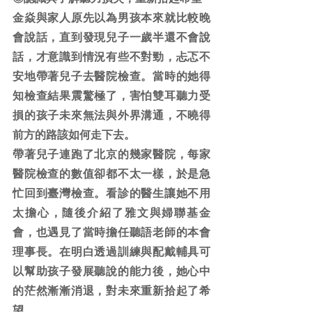
金焱與家人原先以為男孩本來就比較晚
會說話，直到發現兒子一歲半還不會說
話，才意識到情況有些不對勁，忐忑不
安地帶著兒子去醫院檢查。當時的她得
知檢查結果震驚極了，害怕雙耳聽力受
損的孩子未來無法與外界溝通，不曉得
前方的路該如何走下去。
帶著兒子連跑了北京的幾家醫院，每家
醫院檢查的數值卻都不太一樣，於是急
忙回到臺灣檢查。看診的醫生讓她不用
太擔心，隨後介紹了雅文與婦聯基金
會，也遇見了當時擔任聽語老師的本會
理事長。在明白透過訓練與配戴輔具可
以幫助孩子發展聽說的能力後，她心中
的茫然漸漸消退，對未來重新拾起了希
望。