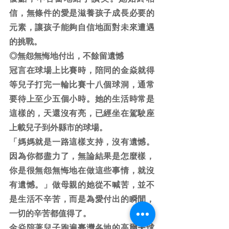
信，無條件的愛是滋養孩子成長必要的
元素，讓孩子能夠自信地面對未來遭遇
的挑戰。
◎無怨無悔地付出，不餘留遺憾
冠言在球場上比賽時，陪同的金焱就得
等兒子打完一輪比賽十八個球洞，通常
要待上至少五個小時。她的生活時常是
這樣的，天還沒有亮，已經坐在駕駛座
上載兒子到外縣市的球場。
「媽媽就是一路這樣支持，沒有遺憾。
因為你都盡力了，無論結果是怎麼樣，
你是很無怨無悔地在做這些事情，就沒
有遺憾。」做母親的她從不喊苦，並不
是生活不辛苦，而是為愛付出的瞬間，
一切的辛苦都值得了。
金焱陪著兒子跑遍臺灣各地的高爾夫球