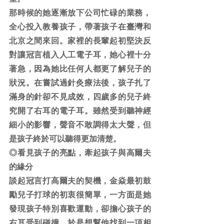
那時候的她逐漸放下公司忙碌的業務，
全心投入教養孩子，帶著孩子在臺灣和
北京之間來回。家裡的長輩起初堅決反
對讓冠言植入人工電子耳，她心裡十分
著急，因為她比任何人都更了解兒子的
狀況。在嘗試過針灸療法後，孩子扎了
滿身的針卻不見成效，四歲多的兒子終
究開了右耳的電子耳。雖然受到聽神經
細小的影響，聲音不敢調得太大聲，但
是孩子終於可以聽得更加清楚。
◎看見孩子的亮點，牽起孩子與高爾夫
的緣分
談起冠言打高爾夫的契機，金焱最初鼓
勵兒子打球的初衷很簡單，一方面是她
發現孩子特別喜歡運動，卻擔心孩子的
右耳受到碰撞，於是想幫他找到一項相