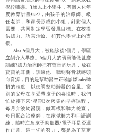
學校輔導。7歲以上小學生，有個人化年
度教育計畫(IEP)，由孩子的治療師、級
任老師，和家長形成的小組，針對個人
需要，共同制定學習發展目標。在校提
供聽力、語言治療、和其他學習上的支
援。
      Alex 4個月大，被確診後1個月，學區
立刻介入早療。4個月大的寶寶能做甚麼
訓練?聽力治療師把有聲音的玩具，放在
寶寶的耳側，訓練他一聽到聲音就轉頭
向音源，目的是幫助醫生正確診斷baby聽
損的程度，以便調整助聽器的音量。當
別的父母在享受帶孩子的喜悅時，我們
忙於接下來1星期3次密集的早療課程，
每月奔波於醫院，做耳模和聽力檢查，
每日配合治療師，在家做聽力和口語訓
練，隨時注意孩子助聽器/電子耳是否運
作正常。這一切的努力，都是為了奠定