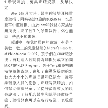
1. 發現聽損，蒐集正確資訊，及早決
定。
      Alex 3個月大時，醫生確診雙耳極重
度聽損，同時確診3歲的姊姊Bella，也是
雙耳中度聽損。由於Tony和我雙方家族皆
無病史，聽了醫生的診斷報告，傷心無
助，茫然不知未來。
      感謝神，在我們居住的費城，有著全
美數一數二的兒童醫院(Children’s Hospital 
of Philadelphia, CHOP)。孩子們在CHOP確診
後，自動進入醫院特為聽損兒成立的團
隊CATIPIHLER Program。外子Tony和我初期
積極蒐集資訊，參加了由團隊提供的無
數大大小小的專題演講和座談會，從專
業醫療人員的衛教，正確認識聽損，如
何幫助聽損兒童，又從許多過來人的現
身說法，了解配合醫生和聽語師做好早
療，聽損兒也可以在各行各業，表現優
異。