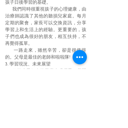
孩子日後學習的基礎。
      我們同時很重視孩子的心理健康，由
治療師認識了其他的聽損兒家庭。每月
定期的聚會，家長可以交換資訊，分享
學習上和生活上的經驗。更重要的，孩
子們也成為很好的朋友，相互扶持，不
再覺得孤單。
      一路走來，雖然辛苦，卻是很值得
的。父母是最佳的老師和啦啦隊!
3. 學習現況、未來展望
      目前孩子們在校學業表現優異，學習
進度超前，個性成熟穩定，社交關係良
好。回想起我們初時的擔心茫然，感謝
神，帶領我們和孩子，走過許多的困
難。也很感謝一路以來很多的治療師、
醫生、老師，和同為聽損兒家庭朋友的
幫助。我們期望自己和孩子們，也可以
像在我們生命中許多的「我們」，成為
別人的幫助!