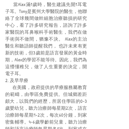
      當Alex滿1歲時，醫生建議先開1耳電
子耳。Tony是賓州大學醫院的醫生，他聯
絡了全球幾間做幹細胞治療聽損的研究
中心，看了許多研究報告，諮詢了許多
家醫院的耳鼻喉科手術醫生，我們在做
手術與不做間，猶豫不決。 Alex的主治
醫生和聽語師提醒我們， 也許未來有更
新的技術，但3歲前是語言發展的黃金時
期，Alex的學習不能等待。因此，我們為
這懵懂稚兒，做了人生重要的決定，開
電子耳。
2. 及早早療
      在美國，政府提供的早療服務屬教育
的範疇，由學區免費提供。但城鄉差距
頗大，以我們的經歷，所居住學區的0-3
歲嬰幼兒，聽力治療師每星期2次，語言
治療師每星期1-2次，每次60分鐘，到家
密集輔導。4-6歲學齡前兒童，聽力治療
師和語言治療師每星期各1次，到家或在