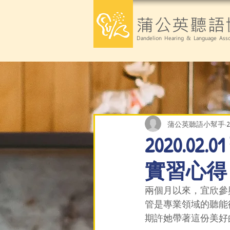
蒲公英聽語
Dandelion Hearing & Language Asso
蒲公英聽語小幫手
2020.
實習心得
兩個月以來，宜欣參
管是專業領域的聽能
期許她帶著這份美好