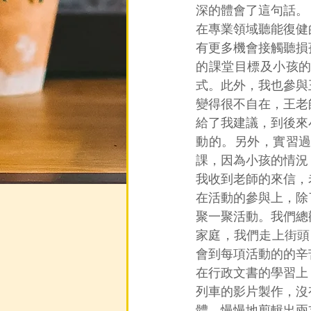
深的體會了這句話。
在專業領域聽能復健
有更多機會接觸聽損
的課堂目標及小孩
式。此外，我也參與
變得很不自在，王老
給了我建議，到後來
動的。另外，實習
課，因為小孩的情況
我收到老師的來信，
在活動的參與上，除
聚一聚活動。我們總
家庭，我們走上街頭
會到每項活動的的辛
在行政文書的學習上
列車的影片製作，沒
體，慢慢地剪輯出兩