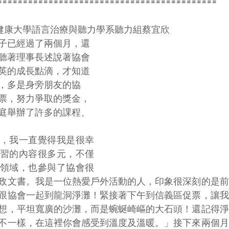
===========================================
理健康大學語言治療與聽力學系聽力組蔡宜欣
子已經過了兩個月，還
聽著理事長述說著協會
英的成長點滴，才知道
，多是身旁朋友的協
票，努力爭取的獎金，
庭舉辦了許多的課程、
，我一直覺得我是很幸
習的內容很多元，不僅
領域，也參與了協會很
政文書。我是一位熱愛戶外活動的人，印象很深刻的是前
跟協會一起到龍洞淨灘！緊接著下午到信義區促票，讓我
想，平坦寬廣的沙灘，而是蜿蜒崎嶇的大石頭！還記得淨
不一樣，在這裡你會感受到溫度及溫暖。」接下來兩個月