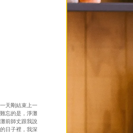
一天剛結束上一
難忘的是，淨灘
灘前師丈跟我說
的日子裡，我深