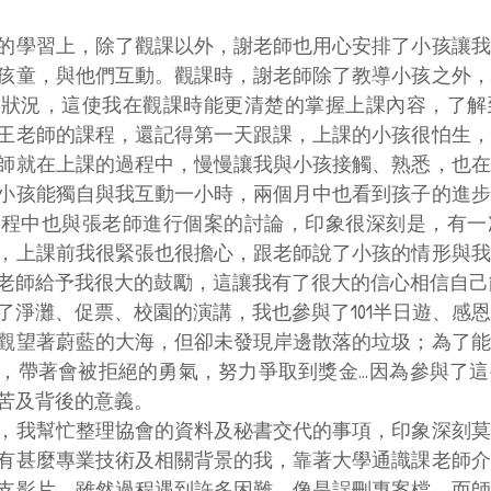
的學習上，除了觀課以外，謝老師也用心安排了小孩讓我
孩童，與他們互動。觀課時，謝老師除了教導小孩之外，
的狀況，這使我在觀課時能更清楚的掌握上課內容，了解
王老師的課程，還記得第一天跟課，上課的小孩很怕生，
師就在上課的過程中，慢慢讓我與小孩接觸、熟悉，也在
小孩能獨自與我互動一小時，兩個月中也看到孩子的進步
過程中也與張老師進行個案的討論，印象很深刻是，有一
，上課前我很緊張也很擔心，跟老師說了小孩的情形與我
老師給予我很大的鼓勵，這讓我有了很大的信心相信自己
了淨灘、促票、校園的演講，我也參與了101半日遊、感
觀望著蔚藍的大海，但卻未發現岸邊散落的垃圾；為了能
，帶著會被拒絕的勇氣，努力爭取到獎金…因為參與了這
苦及背後的意義。
，我幫忙整理協會的資料及秘書交代的事項，印象深刻莫
有甚麼專業技術及相關背景的我，靠著大學通識課老師介
支影片，雖然過程遇到許多困難，像是誤刪專案檔，而師