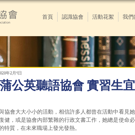
協會
首頁
認識協會
活動花絮
我們
ciation
2020年2月1日
02.01 蒲公英聽語協會 實習
與協會大大小小的活動，相信許多人都曾在活動中看見她
復健，或是協會內部繁雜的行政文書工作，她總是使命必
的特質，在未來職場上發光發熱。