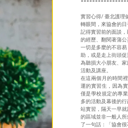
================
實習心得/ 臺北護
轉眼間，來協會的日
記得實習前的面談，
的經歷、翻閱著蒲公
一切是多麼的不容易
助，或是走上街頭促
為聽損大小朋友、家
活動及講座。
在這兩個月的時間裡
運的實習生，因為實
僅是學校規定的專業
多的活動及幕後的行
站實習，隔天一早就
的區域並非一般人所
了一句話：「協會很