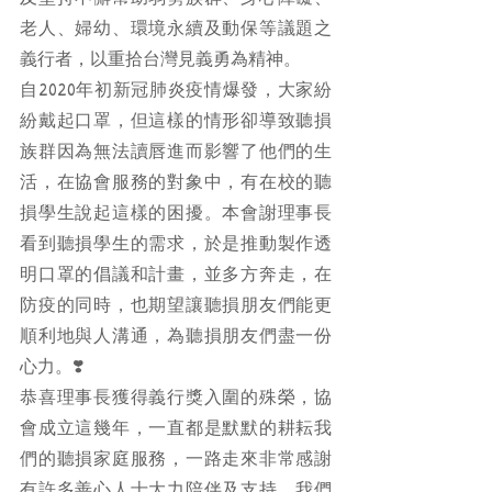
老人、婦幼、環境永續及動保等議題之
義行者，以重拾台灣見義勇為精神。
自2020年初新冠肺炎疫情爆發，大家紛
紛戴起口罩，但這樣的情形卻導致聽損
族群因為無法讀唇進而影響了他們的生
活，在協會服務的對象中，有在校的聽
損學生說起這樣的困擾。本會謝理事長
看到聽損學生的需求，於是推動製作透
明口罩的倡議和計畫，並多方奔走，在
防疫的同時，也期望讓聽損朋友們能更
順利地與人溝通，為聽損朋友們盡一份
心力。❣️
恭喜理事長獲得義行獎入圍的殊榮，協
會成立這幾年，一直都是默默的耕耘我
們的聽損家庭服務，一路走來非常感謝
有許多善心人士大力陪伴及支持。我們