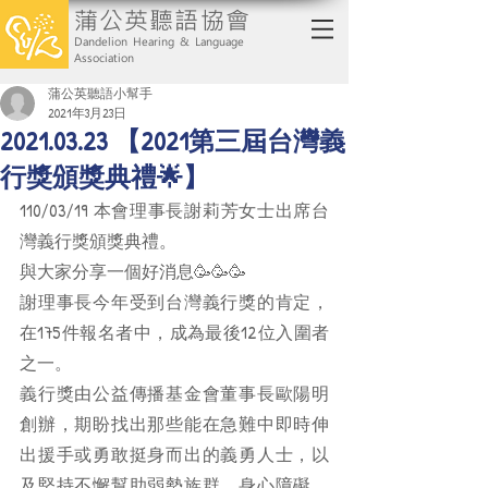
蒲公英聽語協會
Dandelion Hearing & Language
Association
蒲公英聽語小幫手
2021年3月23日
2021.03.23 【2021第三屆台灣義
行獎頒獎典禮🌟】
110/03/19 本會理事長謝莉芳女士出席台
灣義行獎頒獎典禮。
與大家分享一個好消息🥳🥳🥳
謝理事長今年受到台灣義行獎的肯定，
在175件報名者中，成為最後12位入圍者
之一。
義行獎由公益傳播基金會董事長歐陽明
創辦，期盼找出那些能在急難中即時伸
出援手或勇敢挺身而出的義勇人士，以
及堅持不懈幫助弱勢族群、身心障礙、