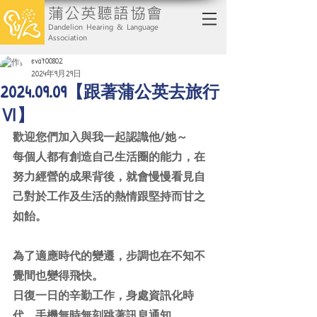
蒲公英聽語協會
Dandelion Hearing & Language
Association
eva700802
2024年9月29日
2024.09.09【跟著蒲公英去旅行
Ⅵ】
歡迎您們加入與我一起認識他/她～
每個人都有創造自己生活圈的能力，在
努力經營的成果背後，就會慢慢看見自
己對於工作及生活的熱情跟堅持而甘之
如飴。
為了適應時代的變遷，步調也在不知不
覺間也變得飛快。
日復一日的辛勤工作，身處資訊化時
代，手機無時無刻跳著訊息通知，