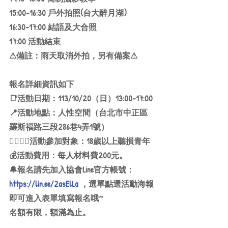
15:00-16:30 戶外拍照(台大醉月湖)
16:30-17:00 結語及大合照
17:00 活動結束
⚠備註：雨天取消外拍，另有備案⚠
報名詳細資訊如下
📑活動日期：113/10/20（日）13:00-17:00
📍活動地點：人性空間（台北市中正區
羅斯福路三段286巷4弄1號）
🙋‍♂️🙋‍♀️活動參加對象：18歲以上聽損青年
💰活動費用：每人材料費200元。
🔔報名請先加入協會Line官方帳號：
https://lin.ee/2asElLa
 ，選單點選活動海報
即可進入表單填寫報名哦~
名額有限，額滿為止。