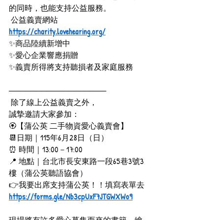
的同時，也能支持公益服務。
 公益義賣網站
https://charity.lovehearing.org/
✨商品陸續新增中
✨愛心企業響應捐贈
✨義賣所得將支持聽損者及家庭服務
──────────────────
 除了線上公益義賣之外，
誠摯邀請大家參加：
🏵【蒲公英 二手物資愛心義賣會】
📆日期｜115年6月28日（日）
⏰ 時間｜13:00－17:00
📍 地點｜台北市長安東路一段65巷3號3
樓（蒲公英聽語協會）
👉我要出席支持蒲公英！！填寫表單去
https://forms.gle/Nb3cpUxF7JTGWXWo9