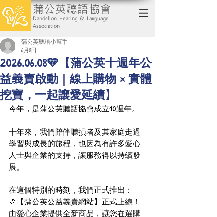
蒲公英聽語協會
Dandelion Hearing & Language
Association
蒲公英聽語小幫手
6月8日
2026.06.08💛【蒲公英十週年公
益義賣啟動｜線上購物 × 實體
挖寶，一起讓愛延續】
今年，是蒲公英聽語協會成立10週年。
十年來，我們陪伴聽損者及其家庭走過
學習與成長的旅程，也因為有許多愛心
人士與企業的支持，讓服務得以持續發
展。
在這個特別的時刻，我們正式推出：
🎉【蒲公英公益義賣網站】正式上線！
由愛心企業提供全新商品，讓您在選購