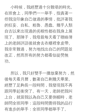
      小時候，我經歷過十分難堪的時光。
在班會上，同學們一一舉手，指責著一
些我沒印象自己做過的事情，批評著我
的狂妄、自私、粗魯、愚蠢。幾乎人類
自古以來出現過的劣根性都在我身上展
現了。那陣子，我母親每天看了聯絡簿
上的老師評語後就會去衣櫃裡拿皮帶。
我非常難過，努力地找出自己的問題並
改正，然而所有的努力都看似徒勞無
功。
      所以，我只好雙手一攤放棄努力，然
後每天看月曆，數著自己剩幾天畢業。
經歷了足夠長一段時間，我發現我不再
跟同學起衝突了。有一天，老師把我叫
上台，就當我以為自己又要倒楣時，老
師問全班同學：這段時間覺得我的品行
有進步的舉手：全班同學都舉手了。