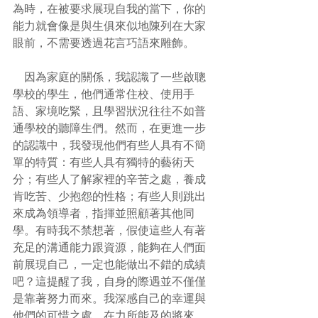
為時，在被要求展現自我的當下，你的
能力就會像是與生俱來似地陳列在大家
眼前，不需要透過花言巧語來雕飾。
    因為家庭的關係，我認識了一些啟聰
學校的學生，他們通常住校、使用手
語、家境吃緊，且學習狀況往往不如普
通學校的聽障生們。然而，在更進一步
的認識中，我發現他們有些人具有不簡
單的特質：有些人具有獨特的藝術天
分；有些人了解家裡的辛苦之處，養成
肯吃苦、少抱怨的性格；有些人則跳出
來成為領導者，指揮並照顧著其他同
學。有時我不禁想著，假使這些人有著
充足的溝通能力跟資源，能夠在人們面
前展現自己，一定也能做出不錯的成績
吧？這提醒了我，自身的際遇並不僅僅
是靠著努力而來。我深感自己的幸運與
他們的可惜之處，在力所能及的將來，