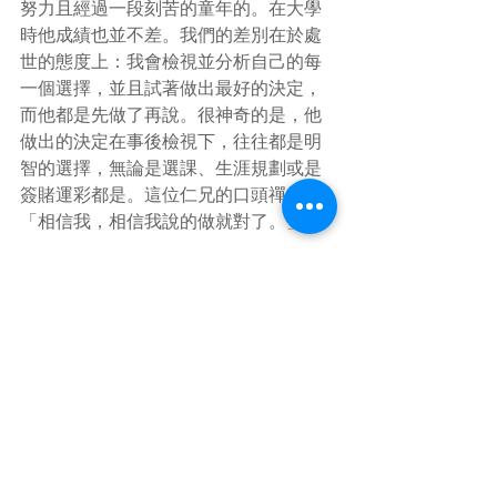
努力且經過一段刻苦的童年的。在大學
時他成績也並不差。我們的差別在於處
世的態度上：我會檢視並分析自己的每
一個選擇，並且試著做出最好的決定，
而他都是先做了再說。很神奇的是，他
做出的決定在事後檢視下，往往都是明
智的選擇，無論是選課、生涯規劃或是
簽賭運彩都是。這位仁兄的口頭禪就是
「相信我，相信我說的做就對了。」
      有時候比起努力更重要的是做出放手
不幹的決定。已故的聖嚴法師說過：
「面對他、接受他、處理他、放下
它。」有一次面對系上的一個必修科考
試時，我非常緊張，因為這個科目的教
材與課綱十分鬆散，考試準備起來特別
棘手－根本沒有人知道會考些甚麼，已
經有許多成績優秀的學長死在這一科上
了。當我拿著講義找這位仁兄商討對策