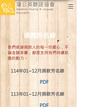
蒲公英聽語協會
Dandelion Hearing & Language
Association
​捐款芳名錄
​我們感謝捐款人的每一份愛心，不
論金額多寡，都是支持我們持續前
進的動力。
​114年01~12月捐款芳名錄
PDF
​113年01~12月捐款芳名錄
PDF