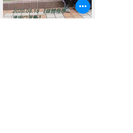
2020.08.18
【媒體報導 :
透明口罩🗣】
透明口罩的需求被看到了，
一則則新聞出現，讓這幾個
月下來到處奔走的理事長和
同學們內心激動，但冷靜下
來，我們來說說聽損朋友溝
通的困難在哪裡？這也是我
們期待建立友善環境的開
始。 口罩造成溝通的問題，
讓戴上輔具仍依賴讀話的聽
損朋友常常不知道對話者在
說什麼？以往常發生在他們
就醫時，醫...
2
0
1