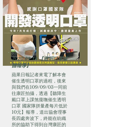
2020.09.14
【透明口罩媒
體報導】
蘋果日報記者來電了解本會
催生透明口罩的過程，後來
與我們在109/09/03一同前
往康匠拍攝，透過【聽障生
戴口罩上課煞攏嘸催生透明
口罩 國家隊拼量產每片低於
10元】報導，道出協會理事
長四處奔波下，終能在紡織
所的協助下得到台灣康匠的