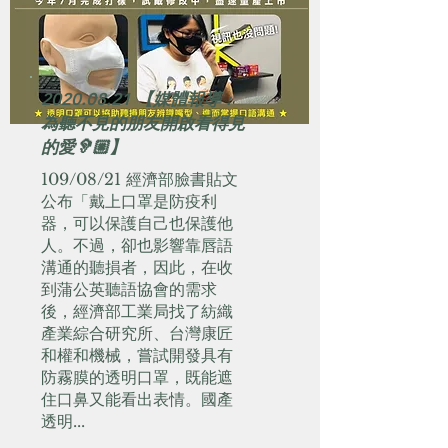
2020.08.21
【媒體報導 :
為聽不見的朋友開啟看得見
的愛🦻🏼】
109/08/21 經濟部臉書貼文
公布「戴上口罩是防疫利
器，可以保護自己也保護他
人。不過，卻也影響靠唇語
溝通的聽損者，因此，在收
到蒲公英聽語協會的需求
後，經濟部工業局找了紡織
產業綜合研究所、台灣康匠
和權和機械，嘗試開發具有
防霧膜的透明口罩，既能遮
住口鼻又能看出表情。國產
透明...