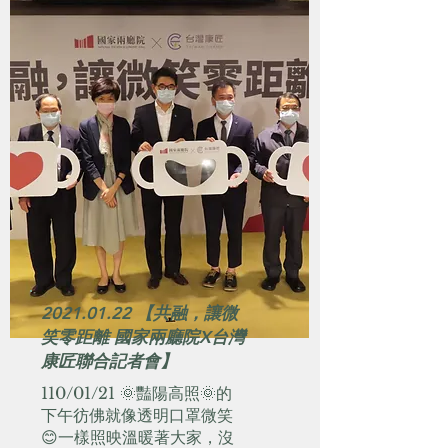
2021.01.22
【共融，讓微
笑零距離 國家兩廳院X台灣
康匠聯合記者會】
110/01/21 🌞豔陽高照🌞的
下午彷佛就像透明口罩微笑
😊一樣照映溫暖著大家，沒