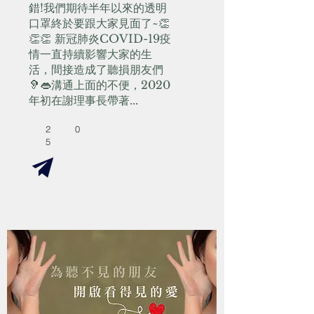
錯!我們期待半年以來的透明
口罩終於要跟大家見面了~👏
👏👏 新冠肺炎COVID-19疫
情一直持續影響大家的生
活，間接造成了聽損朋友們
🦻👄溝通上面的不便，2020
年初在謝理事長帶著...
2
0
5