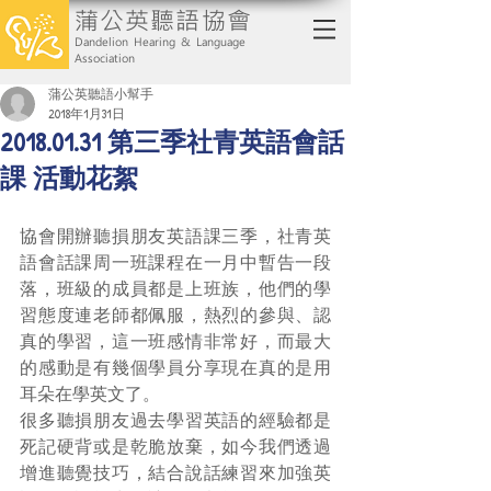
蒲公英聽語協會
Dandelion Hearing & Language
Association
蒲公英聽語小幫手
2018年1月31日
2018.01.31 第三季社青英語會話
課 活動花絮
協會開辦聽損朋友英語課三季，社青英
語會話課周一班課程在一月中暫告一段
落，班級的成員都是上班族，他們的學
習態度連老師都佩服，熱烈的參與、認
真的學習，這一班感情非常好，而最大
的感動是有幾個學員分享現在真的是用
耳朵在學英文了。
很多聽損朋友過去學習英語的經驗都是
死記硬背或是乾脆放棄，如今我們透過
增進聽覺技巧，結合說話練習來加強英