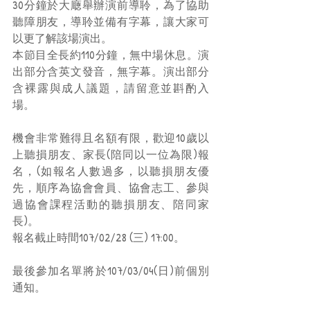
30分鐘於大廰舉辦演前導聆，為了協助
聽障朋友，導聆並備有字幕，讓大家可
以更了解該場演出。
本節目全長約110分鐘，無中場休息。演
出部分含英文發音，無字幕。演出部分
含裸露與成人議題，請留意並斟酌入
場。
機會非常難得且名額有限，歡迎10歲以
上聽損朋友、家長(陪同以一位為限)報
名，(如報名人數過多，以聽損朋友優
先，順序為協會會員、協會志工、參與
過協會課程活動的聽損朋友、陪同家
長)。
報名截止時間107/02/28 (三) 17:00。
最後參加名單將於107/03/04(日)前個別
通知。