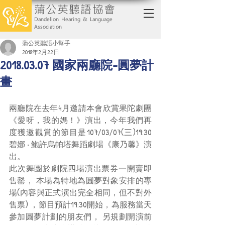
蒲公英聽語協會
Dandelion Hearing & Language
Association
蒲公英聽語小幫手
2018年2月22日
2018.03.07 國家兩廳院-圓夢計
畫
兩廳院在去年4月邀請本會欣賞果陀劇團
《愛呀，我的媽！》演出，今年我們再
度獲邀觀賞的節目是107/03/07(三)19:30
碧娜 ‧ 鮑許烏帕塔舞蹈劇場《康乃馨》演
出。
此次舞團於劇院四場演出票券一開賣即
售罄， 本場為特地為圓夢對象安排的專
場(內容與正式演出完全相同，但不對外
售票) ，節目預計19:30開始，為服務當天
參加圓夢計劃的朋友們， 另規劃開演前