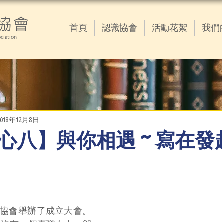
協會
首頁
認識協會
活動花絮
我們
ciation
2018年12月8日
心八】與你相遇 ~ 寫在發
協會舉辦了成立大會。