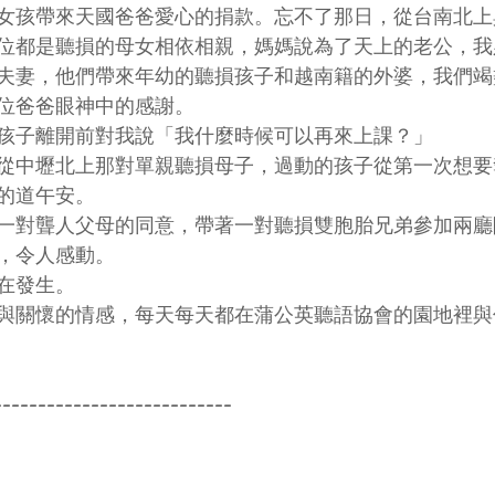
女孩帶來天國爸爸愛心的捐款。忘不了那日，從台南北上
位都是聽損的母女相依相親，媽媽說為了天上的老公，我
夫妻，他們帶來年幼的聽損孩子和越南籍的外婆，我們竭
位爸爸眼神中的感謝。
孩子離開前對我說「我什麼時候可以再來上課？」
從中壢北上那對單親聽損母子，過動的孩子從第一次想要
的道午安。
一對聾人父母的同意，帶著一對聽損雙胞胎兄弟參加兩廳
，令人感動。
在發生。
與關懷的情感，每天每天都在蒲公英聽語協會的園地裡與
---------------------------