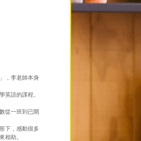
」，李老師本身
學英語的課程。
數從一班到已開
形下，感動很多
來相助。