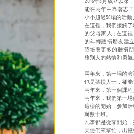
2016年8月成立以
能在兩年中靠著志工
小小超過50場的活
在這裡，我們接觸了
的父母家人 ; 在
的年輕聽損朋友建立
望培養更多的聽損朋
務別人的熱情和勇氣
兩年來，第一場的演
也是聽損人士，卻能
兩年來，第一個課程
兩年來，我們第一場
這樣的開始，參加活
辦數十班。
凡事都是從零開始，
天使們來幫忙，出錢