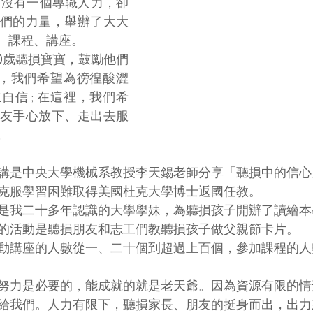
來，沒有一個專職人力，卻
們的力量，舉辦了大大
動、課程、講座。
0歲聽損寶寶，鼓勵他們
這裡，我們希望為徬徨酸澀
自信 ; 在這裡，我們希
友手心放下、走出去服
。
講是中央大學機械系教授李天錫老師分享「聽損中的信心
克服學習困難取得美國杜克大學博士返國任教。
是我二十多年認識的大學學妹，為聽損孩子開辦了讀繪本
的活動是聽損朋友和志工們教聽損孩子做父親節卡片。
動講座的人數從一、二十個到超過上百個，參加課程的人
努力是必要的，能成就的就是老天爺。因為資源有限的情
給我們。人力有限下，聽損家長、朋友的挺身而出，出力