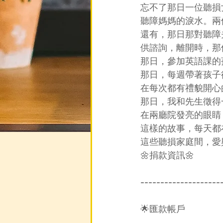
忘不了那日一位聽損
聽障媽媽的淚水。兩
還有，那日那對聽障
供諮詢，離開時，那
那日，參加英語課的
那日，每週帶著孩子
在每次都有禮貌開心
那日，我和先生徵得
在兩廳院發亮的眼睛
這樣的故事，每天都
這些聽損家庭間，愛
🌼捐款資訊🌼
--------------------
🌟匯款帳戶