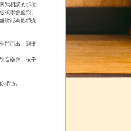
與我相談的那位
必須學會堅強。
盡所能為他們提
奪門而出，到現
院音樂會，孩子
你相遇。