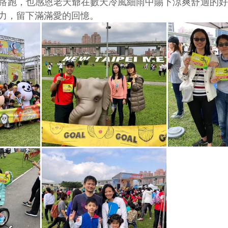
路跑，也感恩老天爺在數天冷風細雨中賜下涼爽舒適的好
力，留下滿滿愛的回憶。