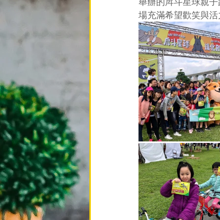
舉辦的戽斗星球親子
場充滿希望歡笑與活