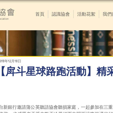
協會
首頁
認識協會
活動花絮
我們
ciation
2018年12月18日
12.16【戽斗星球路跑活動】
午，感謝台新銀行邀請蒲公英聽語協會聽損家庭，一起參加在三