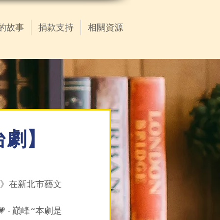
的故事
捐款支持
相關資源
舞台劇】
兒女》在新北市藝文
 ‧ 巔峰~本劇是