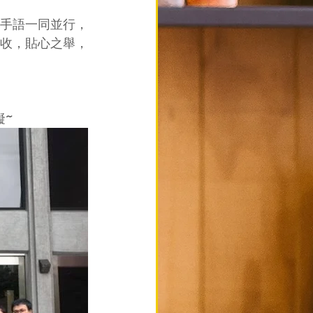
手語一同並行，
收，貼心之舉，
礙~