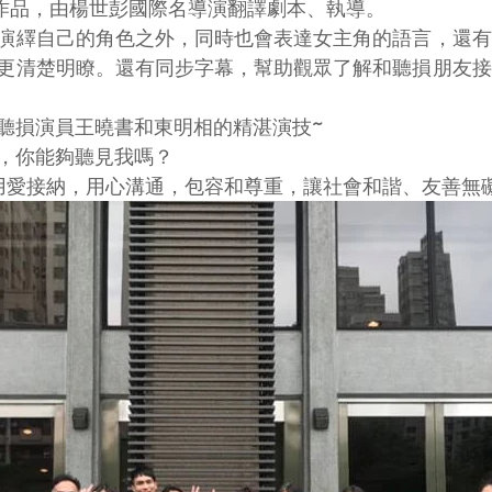
道夫作品，由楊世彭國際名導演翻譯劇本、執導。
演繹自己的角色之外，同時也會表達女主角的語言，還有
更清楚明瞭。還有同步字幕，幫助觀眾了解和聽損朋友接
聽損演員王曉書和東明相的精湛演技~
，你能夠聽見我嗎？
用愛接納，用心溝通，包容和尊重，讓社會和諧、友善無