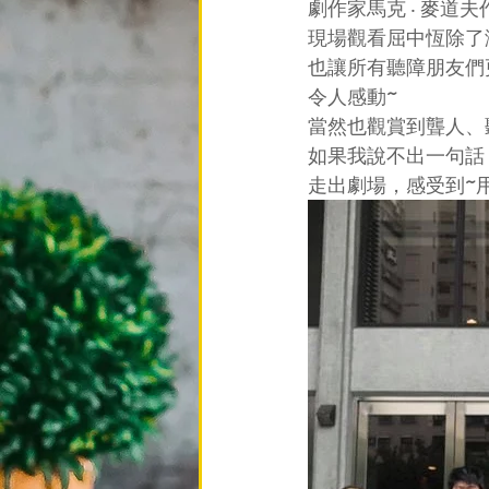
劇作家馬克 ‧ 麥
現場觀看屈中恆除了
也讓所有聽障朋友們
令人感動~
當然也觀賞到聾人、
如果我說不出一句話
走出劇場，感受到~