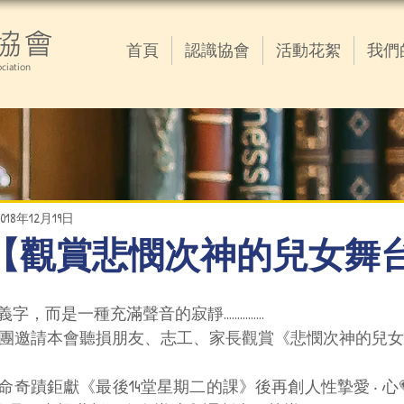
協會
首頁
認識協會
活動花絮
我們
ciation
2018年12月19日
12.16【觀賞悲憫次神的兒女
是一種充滿聲音的寂靜...............
感謝果陀劇團邀請本會聽損朋友、志工、家長觀賞《悲憫次神的
奇蹟鉅獻《最後14堂星期二的課》後再創人性摯愛 ‧ 心💗