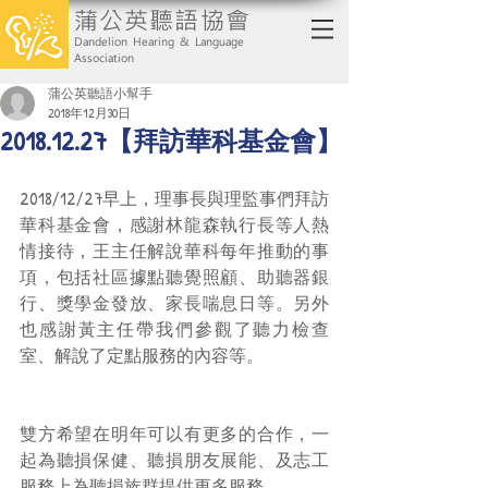
蒲公英聽語協會
Dandelion Hearing & Language
Association
蒲公英聽語小幫手
2018年12月30日
2018.12.27【拜訪華科基金會】
2018/12/27早上，理事長與理監事們拜訪
華科基金會，感謝林龍森執行長等人熱
情接待，王主任解說華科每年推動的事
項，包括社區據點聽覺照顧、助聽器銀
行、獎學金發放、家長喘息日等。另外
也感謝黃主任帶我們參觀了聽力檢查
室、解說了定點服務的內容等。
雙方希望在明年可以有更多的合作，一
起為聽損保健、聽損朋友展能、及志工
服務上為聽損族群提供更多服務。