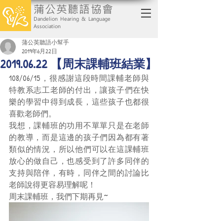
蒲公英聽語協會
Dandelion Hearing & Language
Association
蒲公英聽語小幫手
2019年6月22日
2019.06.22 【周末課輔班結業】
108/06/15，很感謝這段時間課輔老師與
特教系志工老師的付出，讓孩子們在快
樂的學習中得到成長，這些孩子也都很
喜歡老師們。
我想，課輔班的功用不單單只是在老師
的教導，而是這邊的孩子們因為都有著
類似的情況，所以他們可以在這課輔班
放心的做自己，也感受到了許多同伴的
支持與陪伴，有時，同伴之間的討論比
老師說得更容易理解呢！
周末課輔班，我們下期再見~