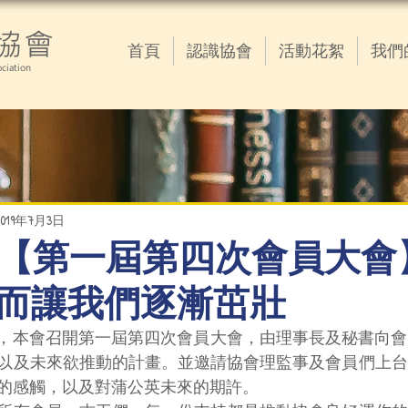
協會
首頁
認識協會
活動花絮
我們
ciation
2019年7月3日
07.03 【第一屆第四次會員大
而讓我們逐漸茁壯
六）上午，本會召開第一屆第四次會員大會，由理事長及秘書向
以及未來欲推動的計畫。並邀請協會理監事及會員們上台
的感觸，以及對蒲公英未來的期許。