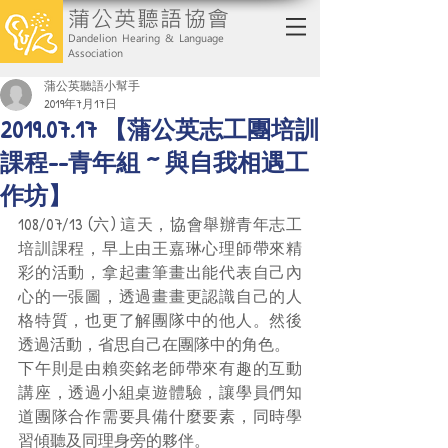
蒲公英聽語協會
Dandelion Hearing & Language
Association
蒲公英聽語小幫手
2019年7月17日
2019.07.17 【蒲公英志工團培訓
課程--青年組 ~ 與自我相遇工
作坊】
108/07/13 (六) 這天，協會舉辦青年志工
培訓課程，早上由王嘉琳心理師帶來精
彩的活動，拿起畫筆畫出能代表自己內
心的一張圖，透過畫畫更認識自己的人
格特質，也更了解團隊中的他人。然後
透過活動，省思自己在團隊中的角色。
下午則是由賴奕銘老師帶來有趣的互動
講座，透過小組桌遊體驗，讓學員們知
道團隊合作需要具備什麼要素，同時學
習傾聽及同理身旁的夥伴。