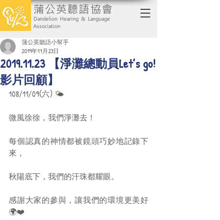
蒲公英聽語協會
Dandelion Hearing & Language
Association
蒲公英聽語小幫手
2019年11月23日
2019.11.23 【淨灘總動員Let’s go!
影片回顧】
108/11/09(六) 🌤
微風徐徐，我們淨灘去！
每個認真的神情都被鏡頭巧妙地記錄下
來，
秋陽底下，我們的汗珠都耀眼。
感謝大家的參與，讓我們的環境更美好
🌍❤️