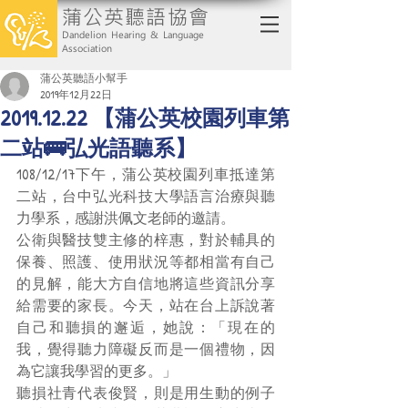
蒲公英聽語協會
Dandelion Hearing & Language
Association
蒲公英聽語小幫手
2019年12月22日
2019.12.22 【蒲公英校園列車第
二站🚌弘光語聽系】
108/12/17下午，蒲公英校園列車抵達第
二站，台中弘光科技大學語言治療與聽
力學系，感謝洪佩文老師的邀請。
公衛與醫技雙主修的梓惠，對於輔具的
保養、照護、使用狀況等都相當有自己
的見解，能大方自信地將這些資訊分享
給需要的家長。今天，站在台上訴說著
自己和聽損的邂逅，她說：「現在的
我，覺得聽力障礙反而是一個禮物，因
為它讓我學習的更多。」
聽損社青代表俊賢，則是用生動的例子