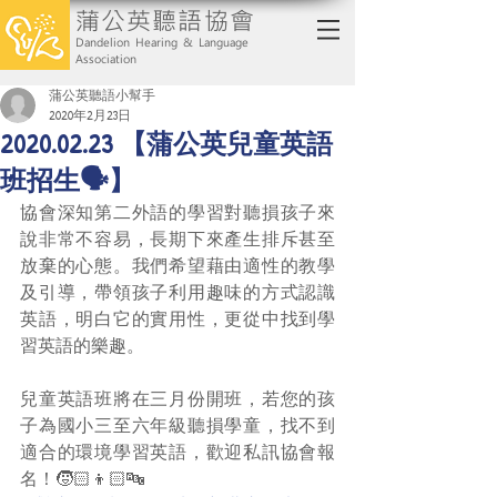
蒲公英聽語協會
Dandelion Hearing & Language
Association
蒲公英聽語小幫手
2020年2月23日
2020.02.23 【蒲公英兒童英語
班招生🗣】
協會深知第二外語的學習對聽損孩子來
說非常不容易，長期下來產生排斥甚至
放棄的心態。我們希望藉由適性的教學
及引導，帶領孩子利用趣味的方式認識
英語，明白它的實用性，更從中找到學
習英語的樂趣。
兒童英語班將在三月份開班，若您的孩
子為國小三至六年級聽損學童，找不到
適合的環境學習英語，歡迎私訊協會報
名！🧒🏻👦🏻🔤