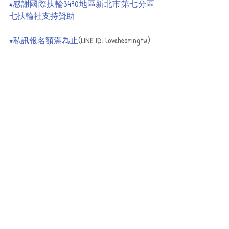
#感謝國際扶輪3490地區新北市第七分區
七扶輪社支持贊助
#私訊報名額滿為止
(LINE ID: lovehearingtw)