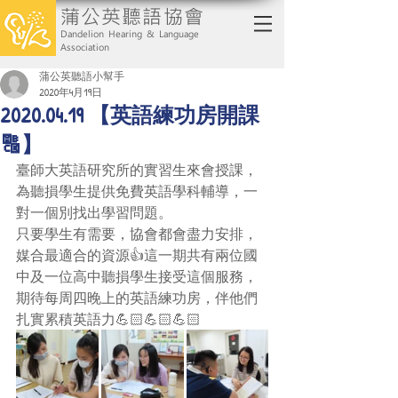
蒲公英聽語協會
Dandelion Hearing & Language
Association
蒲公英聽語小幫手
2020年4月19日
2020.04.19 【英語練功房開課
🔠】
臺師大英語研究所的實習生來會授課，
為聽損學生提供免費英語學科輔導，一
對一個別找出學習問題。
只要學生有需要，協會都會盡力安排，
媒合最適合的資源👍這一期共有兩位國
中及一位高中聽損學生接受這個服務，
期待每周四晚上的英語練功房，伴他們
扎實累積英語力💪🏻💪🏻💪🏻