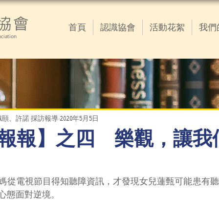
協會
首頁
認識協會
活動花絮
我們
ciation
頤、許諾 採訪報導
2020年5月5日
報報】之四 樂觀，讓我
媽從電視節目得知聽障資訊，才發現女兒蓮甄可能患有聽
心態面對逆境。