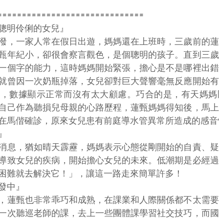
==============================
聰明伶俐的女兒』
潑，一家人常在假日出遊，媽媽還在上班時，三歲前的蓮
甄年紀小，卻很會察言觀色，是個聰明的孩子。直到三歲
一個字的能力，這時媽媽開始緊張，擔心是不是哪裡出錯
就曾因一次奶瓶掉落，女兒卻對巨大聲響毫無反應開始有
後，數據顯示正常而沒有太大顧慮。巧合的是，有天媽媽
自己作為聽損兒母親的心路歷程，蓮甄媽媽得知後，馬上
在馬偕確診，原來女兒患有前庭導水管異常所造成的感音
』
消息，猶如晴天霹靂，媽媽表示心態從剛開始的自責、疑
導致女兒的疾病，開始擔心女兒的未來。低潮期是必經過
困難就去解決它！」，讓這一路走來簡單許多！
發中』
，蓮甄也非常乖巧和成熟，在課業和人際關係都不太需要
一次聽巡老師的課，去上一些團體課學習社交技巧，而國