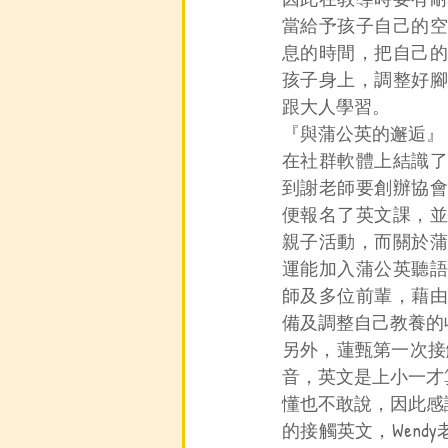
當給予孩子自己的空
息的時間，把自己的
孩子身上，調整好腳
跟大人學習。
『與蒲公英的邂逅』
在社群軟體上結識了
到謝老師要創辦協會
便報名了英文課，並
親子活動，而關於蒲
運能加入蒲公英聽語
師及多位前輩，藉由
備及調整自己教養的
另外，蓮甄第一次接
音，英文是上小一才
懂也不敢說，因此感
的接觸英文，Wen