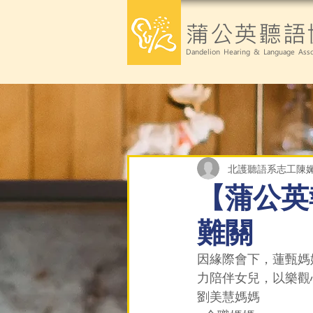
蒲公英聽語
Dandelion Hearing & Language Asso
北護聽語系志工陳姵
【蒲公英
難關
因緣際會下，蓮甄媽
力陪伴女兒，以樂觀
劉美慧媽媽