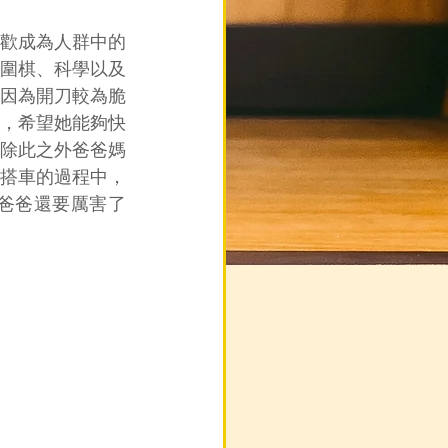
歡成為人群中的
圍棋、科學以及
因為開刀較為脆
，希望她能夠快
除此之外爸爸媽
搭車的過程中，
爸爸還要厲害了