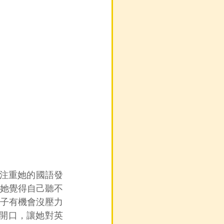
是注重她的國語發
她覺得自己聽不
子有機會沒壓力
子開口，讓她對英