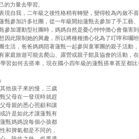
己的力量去學習。
表現自我，二年級之後性格稍有轉變，變得較為內斂不喜
蓮甄參加許多社團，從一年級開始蓮甄去參加了手工藝、
甄參加運動型社團時，媽媽自然是憂心忡忡擔心會傷害到
想因此限制她的興趣，所以將種種擔心化為了叮嚀和囑咐
團生活，爸爸媽媽陪著蓮甄一起參與童軍團的親子活動，
有家庭旅遊可能去爬山、露營或親子館及協會的活動，在
甄學習如何去搭車，現在國小四年級的蓮甄搭車甚至都比
』
其他孩子來的慢，三歲
甄父母在一發現時就趕
父母親的悉心照顧和讓
或許是如此才讓蓮甄有
蓮甄媽媽說每個小孩都
性和脾氣都是不同的，
心，除此之外，也要適