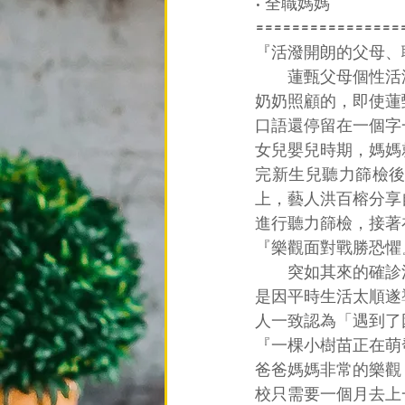
• 全職媽媽
================
『活潑開朗的父母、
　　蓮甄父母個性活
奶奶照顧的，即使蓮
口語還停留在一個字
女兒嬰兒時期，媽媽
完新生兒聽力篩檢
上，藝人洪百榕分享
進行聽力篩檢，接著
『樂觀面對戰勝恐懼
　　突如其來的確診
是因平時生活太順遂
人一致認為「遇到了
『一棵小樹苗正在萌
爸爸媽媽非常的樂觀
校只需要一個月去上