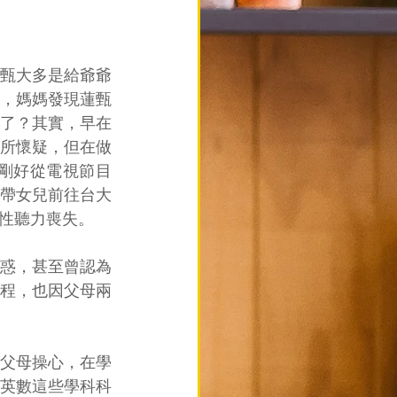
甄大多是給爺爺
，媽媽發現蓮甄
了？其實，早在
所懷疑，但在做
剛好從電視節目
帶女兒前往台大
性聽力喪失。
惑，甚至曾認為
程，也因父母兩
父母操心，在學
英數這些學科科