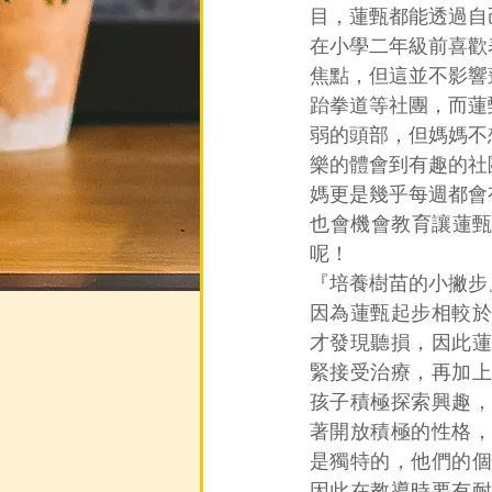
目，蓮甄都能透過自
在小學二年級前喜歡
焦點，但這並不影響
跆拳道等社團，而蓮
弱的頭部，但媽媽不
樂的體會到有趣的社
媽更是幾乎每週都會
也會機會教育讓蓮
呢！
『培養樹苗的小撇步
因為蓮甄起步相較於
才發現聽損，因此蓮
緊接受治療，再加上
孩子積極探索興趣，
著開放積極的性格，
是獨特的，他們的個
因此在教導時要有耐