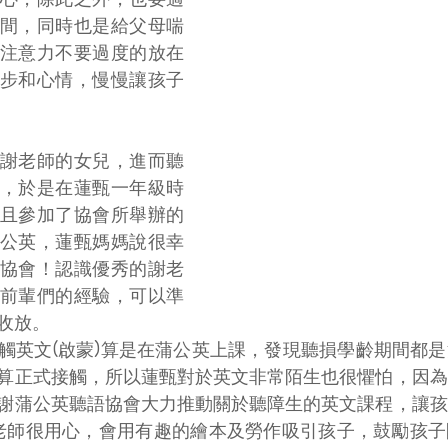
間，同時也是給父母喘
注意力不要過度的放在
步和心情，慢慢讓孩子
謝老師的女兒，進而聽
，於是在蓮甄一年級時
且參加了協會所舉辦的
公英，蓮甄媽媽說很幸
協會！認識優秀的謝老
前輩們的經驗，可以準
收放。
觸英文(啟蒙)算是在蒲公英上課，發現聽損學齡期間都
算正式接觸，所以蓮甄對於英文非常陌生也很懼怕，因為
謝蒲公英聽語協會大力推動關於聽障生的英文課程，讓孩
dy老師很用心，會用有趣的繪本及勞作吸引孩子，鼓勵孩