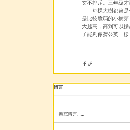
文不排斥。三年級才
　　每棵大樹都曾是
是比較脆弱的小樹芽
大越高，高到可以撐
子能夠像蒲公英一樣
留言
撰寫留言......