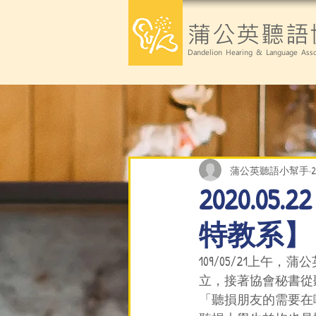
蒲公英聽語
Dandelion Hearing & Language Asso
蒲公英聽語小幫手
2020.
特教系】
109/05/21上
立，接著協會秘書從
「聽損朋友的需要在