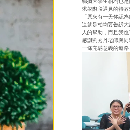
聽損大學生柏均也是
求學階段遇見的特教
「原來有一天你認為
這就是柏均要告訴大
人的幫助，而且我也
感謝劉秀丹老師與同
一條充滿意義的道路