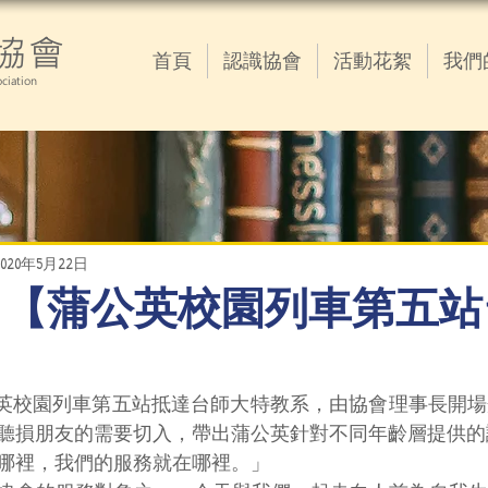
協會
首頁
認識協會
活動花絮
我們
ciation
2020年5月22日
05.22 【蒲公英校園列車第五
午，蒲公英校園列車第五站抵達台師大特教系，由協會理事長開
聽損朋友的需要切入，帶出蒲公英針對不同年齡層提供的
哪裡，我們的服務就在哪裡。」