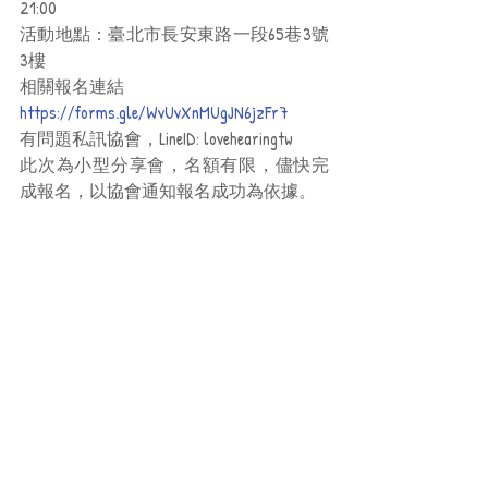
21:00
活動地點：臺北市長安東路一段65巷3號
3樓
相關報名連結
https://forms.gle/WvUvXnMUgJN6jzFr7
有問題私訊協會，LineID: lovehearingtw
此次為小型分享會，名額有限，儘快完
成報名，以協會通知報名成功為依據。