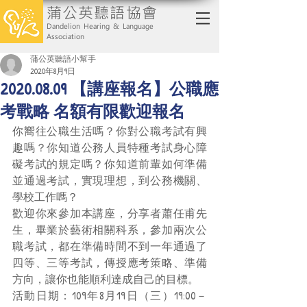
蒲公英聽語協會
Dandelion Hearing & Language
Association
蒲公英聽語小幫手
2020年8月9日
2020.08.09 【講座報名】公職應
考戰略 名額有限歡迎報名
你嚮往公職生活嗎？你對公職考試有興
趣嗎？你知道公務人員特種考試身心障
礙考試的規定嗎？你知道前輩如何準備
並通過考試，實現理想，到公務機關、
學校工作嗎？
歡迎你來參加本講座，分享者蕭任甫先
生，畢業於藝術相關科系，參加兩次公
職考試，都在準備時間不到一年通過了
四等、三等考試，傳授應考策略、準備
方向，讓你也能順利達成自己的目標。
活動日期：109年8月19日（三）19:00－