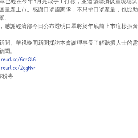
罩已經在今年7月完成手工打樣，並邀請聽損孩童現場試
速量產上市。感謝口罩國家隊，不只拚口罩產量，也協助
罩。」
，感謝經濟部今日公布透明口罩將於年底前上市這樣振奮
間新聞、華視晚間新聞採訪本會謝理事長了解聽損人士的
新聞。
/reurl.cc/GrrQlG
/reurl.cc/2ggNvr
書粉專