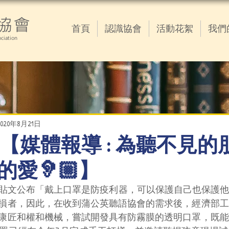
協會
首頁
認識協會
活動花絮
我們
ciation
2020年8月21日
8.21 【媒體報導 : 為聽不見
愛🦻🏼】
經濟部臉書貼文公布「戴上口罩是防疫利器，可以保護自己也保
損者，因此，在收到蒲公英聽語協會的需求後，經濟部工
康匠和權和機械，嘗試開發具有防霧膜的透明口罩，既能