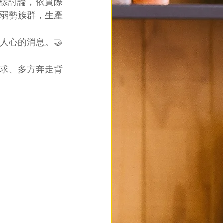
樣討論，依實際
弱勢族群，生產
人心的消息。🤝
需求、多方奔走背