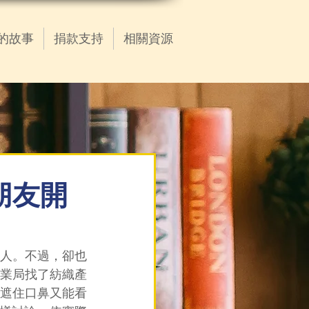
的故事
捐款支持
相關資源
的朋友開
護他人。不過，卻也
業局找了紡織產
遮住口鼻又能看