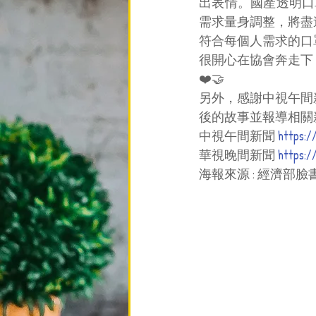
出表情。國產透明口
需求量身調整，將盡
符合每個人需求的口
很開心在協會奔走下
❤️🤝
​另外，感謝中視午
後的故事並報導相關
中視午間新聞 
https:/
華視晚間新聞 
https:/
海報來源 : 經濟部臉