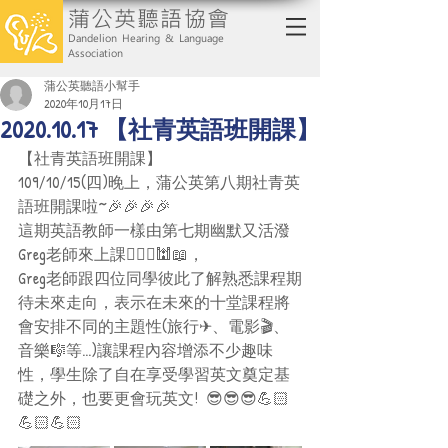
蒲公英聽語協會
Dandelion Hearing & Language
Association
蒲公英聽語小幫手
2020年10月17日
2020.10.17 【社青英語班開課】
【社青英語班開課】
109/10/15(四)晚上，蒲公英第八期社青英
語班開課啦~🎉🎉🎉🎉
這期英語教師一樣由第七期幽默又活潑
Greg老師來上課👱🏻‍♂️🕍📖，
Greg老師跟四位同學彼此了解熟悉課程期
待未來走向，表示在未來的十堂課程將
會安排不同的主題性(旅行✈、電影🎬、
音樂🎼等...)讓課程內容增添不少趣味
性，學生除了自在享受學習英文奠定基
礎之外，也要更會玩英文!  😎😎😎💪🏻
💪🏻💪🏻