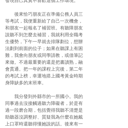
發現自己其實不喜歡這個工作環境。
　　後來恰巧朋友正在準備公務人員三
等考試，我便重新給了自己一次機會，
和朋友一起報名了補習班。有聽障朋友
說聽不到怎麼去補習，我就利用全職考
生優勢，下午一早就去排隊劃位，想辦
法劃到前面的位子；如果在聽課上有困
難，我會向朋友或同學請教，或借筆記
來做。不過最重要的還是把書讀熟，融
會貫通。把一年的課程上完後，第二年
的考試上榜，幸運地搭上國考黃金時期
身障缺多的末班車。
　　我分發到外縣市的一所國小。我的
同事過去沒接觸過聽力障礙者，於是有
過一段磨合期，包括覺得我聽不清楚是
助聽器沒調整好、質疑我為什麼在她戴
上口罩時還聽得懂她說的話。後來有一