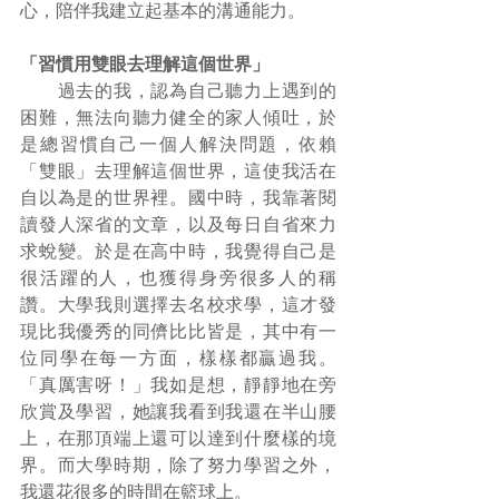
心，陪伴我建立起基本的溝通能力。
「習慣用雙眼去理解這個世界」
　　過去的我，認為自己聽力上遇到的
困難，無法向聽力健全的家人傾吐，於
是總習慣自己一個人解決問題，依賴
「雙眼」去理解這個世界，這使我活在
自以為是的世界裡。國中時，我靠著閱
讀發人深省的文章，以及每日自省來力
求蛻變。於是在高中時，我覺得自己是
很活躍的人，也獲得身旁很多人的稱
讚。大學我則選擇去名校求學，這才發
現比我優秀的同儕比比皆是，其中有一
位同學在每一方面，樣樣都贏過我。
「真厲害呀！」我如是想，靜靜地在旁
欣賞及學習，她讓我看到我還在半山腰
上，在那頂端上還可以達到什麼樣的境
界。而大學時期，除了努力學習之外，
我還花很多的時間在籃球上。