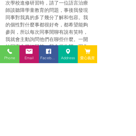
次學校進修研習時，請了一位語言治療
師談聽障學童教育的問題，事後我發現
同事對我真的多了幾分了解和包容。我
的個性對什麼事都很好奇，都希望能夠
參與，所以每次同事閒聊有說有笑時，
我就會主動詢問他們在聊些什麼。一開
始同事會簡短回答，我會很失望，因為
我不知道始末，這樣子的簡短回答，我
Phone
Email
Facebook
Address
愛心義賣
還是搞不清楚狀況，感覺像被敷衍，到
頭來還是不知道同事們因什麼事而開
心。所幸後來同事慢慢能抓到我的需
求，改變了說明方式；我也從什麼都要
問，慢慢簡化到只問看起來值得了解的
事。彼此各退一步，也讓彼此相處上更
愉快。
　　出社會前，我也曾深受一般人對聽
力障礙者不瞭解的困擾，也曾大發脾氣
抱怨過。然而出社會後，我才意識到，