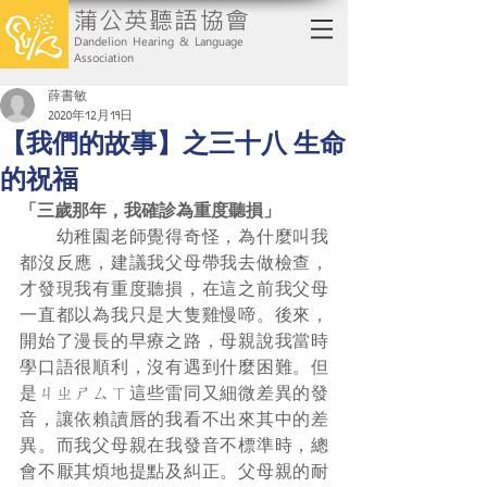
蒲公英聽語協會
Dandelion Hearing & Language
Association
薛書敏
2020年12月19日
【我們的故事】之三十八 生命
的祝福
「三歲那年，我確診為重度聽損」
　　幼稚園老師覺得奇怪，為什麼叫我
都沒反應，建議我父母帶我去做檢查，
才發現我有重度聽損，在這之前我父母
一直都以為我只是大隻雞慢啼。後來，
開始了漫長的早療之路，母親說我當時
學口語很順利，沒有遇到什麼困難。但
是ㄐㄓㄕㄙㄒ這些雷同又細微差異的發
音，讓依賴讀唇的我看不出來其中的差
異。而我父母親在我發音不標準時，總
會不厭其煩地提點及糾正。父母親的耐