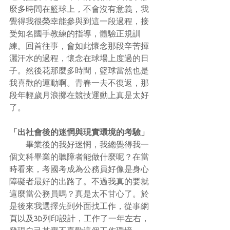
麼多時間在籃球上，不會沒有意義，我
覺得我很榮幸能參與到這一段過程，接
受知名國手教練的指導，體驗正規訓
練。回首往事，會如此懷念那段辛苦揮
灑汗水的過程，懷念在球場上度過的日
子。然後花那麼多時間，籃球當然也是
我喜歡的運動啊。青春一去不復返，那
段年輕歲月浪擲在競技運動上真是太好
了。
「出社會後的迷惘與現實環境的考驗」
　　畢業後的我好迷惘，我總覺得我一
個文科畢業的聽障者能做什麼呢？在當
時看來，考國考成為公務員好像是身心
障礙者最好的出路了。不過我真的要就
這麼當公務員嗎？真是太不甘心了。於
是後來我選擇先到外面找工作，從事網
頁以及3D列印設計，工作了一年左右，