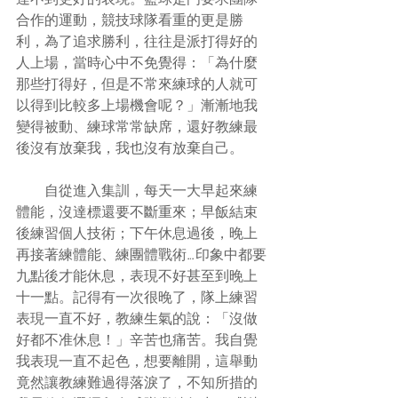
合作的運動，競技球隊看重的更是勝
利，為了追求勝利，往往是派打得好的
人上場，當時心中不免覺得：「為什麼
那些打得好，但是不常來練球的人就可
以得到比較多上場機會呢？」漸漸地我
變得被動、練球常常缺席，還好教練最
後沒有放棄我，我也沒有放棄自己。
　　自從進入集訓，每天一大早起來練
體能，沒達標還要不斷重來；早飯結束
後練習個人技術；下午休息過後，晚上
再接著練體能、練團體戰術…印象中都要
九點後才能休息，表現不好甚至到晚上
十一點。記得有一次很晚了，隊上練習
表現一直不好，教練生氣的說：「沒做
好都不准休息！」辛苦也痛苦。我自覺
我表現一直不起色，想要離開，這舉動
竟然讓教練難過得落淚了，不知所措的