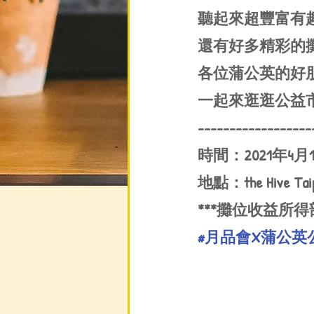
聽起來超豐富有趣
還有好多精彩的
各位蒲公英的好
一起來逛逛公益市
------------------
時間：2021年4月17
地點：the Hive
***攤位收益所得
#月品會X蒲公英