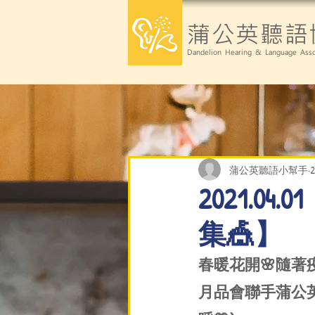
蒲公英聽語
Dandelion Hearing & Language Asso
蒲公英聽語小幫手
2021.
集🎪】
春暖花開🌸隨
月品會聯手蒲公英