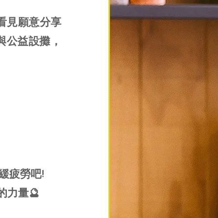
看見願意分享
與公益設攤，
緩疲勞吧!
的力量🔮