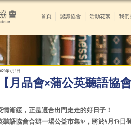
協會
首頁
認識協會
活動花絮
我們
ciation
2021年4月1日
04.01 【月品會×蒲公英聽語
著疫情漸緩，正是適合出門走走的好日子！
聽語協會合辦一場公益市集✨，將於4月17日登場!