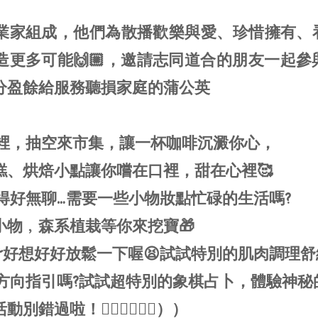
業家組成，他們為散播歡樂與愛、珍惜擁有、
造更多可能🙌🏼，邀請志同道合的朋友一起參
分盈餘給服務聽損家庭的蒲公英
日子裡，抽空來市集，讓一杯咖啡沉澱你心，
糕、烘焙小點讓你嚐在口裡，甜在心裡🥰
子過得好無聊…需要一些小物妝點忙碌的生活嗎?
小物﹐森系植栽等你來挖寶🎁
好累~好想好好放鬆一下喔😫試試特別的肌肉調理舒
一點方向指引嗎?試試超特別的象棋占卜，體驗神秘
錯過啦！👍🏼👍🏼👍🏼））