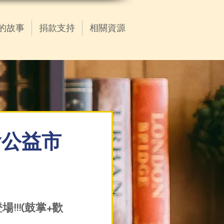
的故事
捐款支持
相關資源
協會公益市
!!(鼓掌+歡