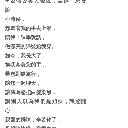
❤🌼蒲公英大聲說，晶婷　想要
說：
小時侯，
您牽著我的手去上學，
陪我上課學說話，
做漂亮的洋裝給我穿。
如今，我長大了，
換我牽著您的手，
帶您到處旅行，
陪您一起聊天，
讓我為您把白髮染黑，
讓別人以為我們是姐妹，讓您開
心！
親愛的媽咪，辛苦你了，