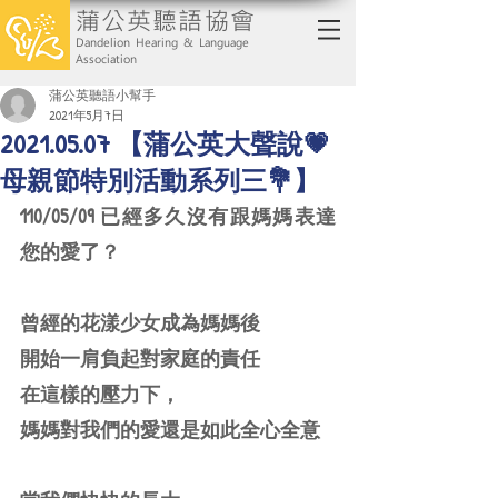
蒲公英聽語協會
Dandelion Hearing & Language
Association
蒲公英聽語小幫手
2021年5月7日
2021.05.07 【蒲公英大聲說💗
母親節特別活動系列三💐】
110/05/09 已經多久沒有跟媽媽表達
您的愛了？
曾經的花漾少女成為媽媽後
開始一肩負起對家庭的責任
在這樣的壓力下，
媽媽對我們的愛還是如此全心全意