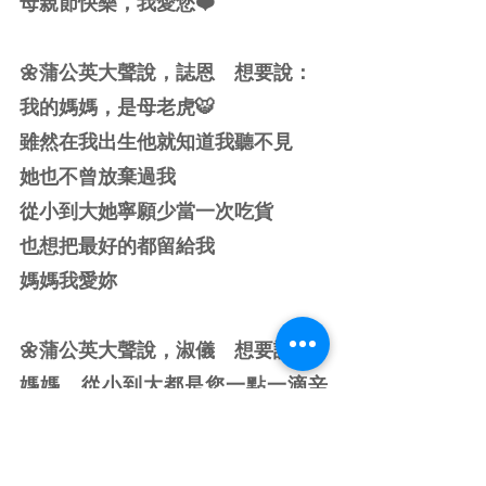
母親節快樂，我愛您❤️
🌼蒲公英大聲說，誌恩　想要說：
我的媽媽，是母老虎🐯
雖然在我出生他就知道我聽不見
她也不曾放棄過我
從小到大她寧願少當一次吃貨
也想把最好的都留給我
媽媽我愛妳
🌼蒲公英大聲說，淑儀　想要說：
媽媽，從小到大都是您一點一滴辛
苦拉拔我長大，直到我嫁人，
始終幫忙我照顧您的外孫女，分擔