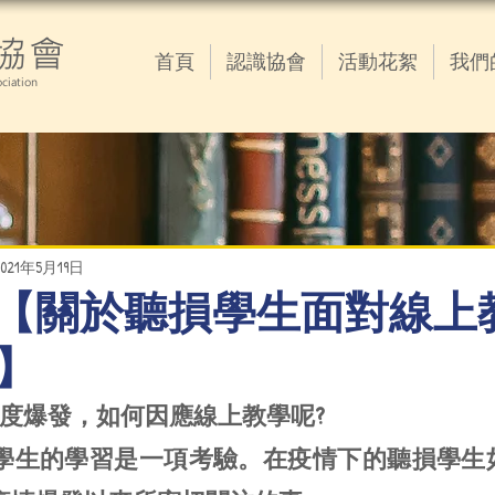
協會
首頁
認識協會
活動花絮
我們
ciation
2021年5月19日
05.19 【關於聽損學生面對線
】
 疫情再度爆發，如何因應線上教學呢?
學生的學習是一項考驗。在疫情下的聽損學生