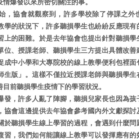
疫情爆發以來所密切關注的事。
始，協會就觀察到，許多學校除了停課之外
教學的狀況下，許多聽損學生也紛紛反應現有
習上的困難。於是去年協會也提出針對聽損學
單位、授課老師、聽損學生三方提出具體改善
促成中小學和大專院校的線上教學便利包裡面
師生版」。這樣不僅拉近授課老師與聽損學生
善目前聽損學生疫情下的學習狀況。
爆發，許多人亂了陣腳，聽損兒家長也因為孩
，協會這邊提供去年協會參考國內外文獻探討
關於聽損學生線上學習的過程，會遇到什麼問
複習，我們如何能讓線上教學可以發揮應有的