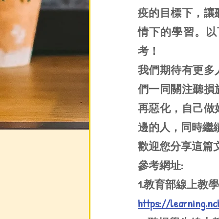
疫的目標下，讓
情下的學習。以
考！
我們期待有更多
們一同關注聽損
再惡化，自己做
邊的人，同時繼
歡迎您分享這篇
參考網址:
1.教育部線上教
https://learning.nc