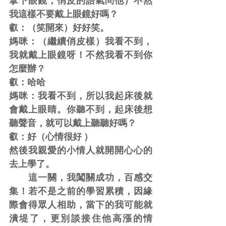
拿下眼鏡，俏皮的語氣問他）不然
我這樣不要戴上眼鏡好嗎？
叡：（笑開來）好好笑。
媽咪：（繼續俏皮樣）我看不到，
我就戴上眼鏡呀！不然我看不到你
怎麼辦？
叡：哈哈 
媽咪：我看不到，所以我起床後就
會戴上眼睛。你聽不到，起床後想
聽聲音，就可以戴上聽聽好嗎？
叡：好（心情很好 ）
然後我親愛的小情人就開開心心的
去上學了。  
　　這一關，我闖關成功，百感交
集！若不是之前的學習累積，因緣
際會得眾人相助，當下的我可能就
潰堤了，更別談接住他高漲的情