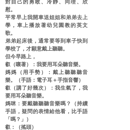
對自己的勇敢、冷靜、同理、欣
慰。
平常早上我開車送姐姐和弟弟去上
學，車上播放著幼兒園教的英文
歌。
弟弟起床後，通常要等到車子快到
學校了，才願意戴上聽聽。
但今早路上，
叡（嚷著）：我要用耳朵聽音樂。
媽媽（用手勢）：戴上聽聽聽音
樂。（手語：電子耳＋手指音響）
叡（講了好幾次）：我生氣了，我
要用耳朵聽音樂。
媽咪：要戴聽聽聽音樂嗎？（持續
手語，疑問的表情給他看，比手語
「嗎？」）
叡：（搖頭）