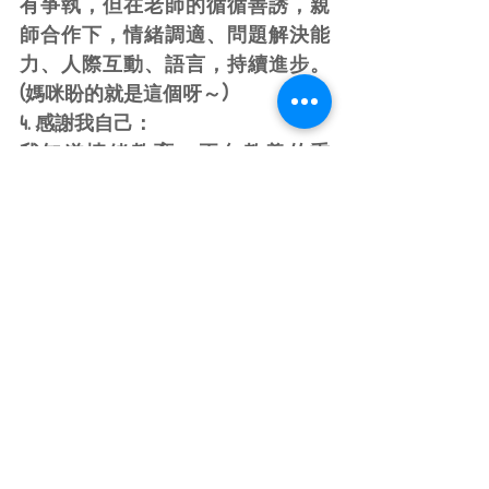
有爭執，但在老師的循循善誘，親
師合作下，情緒調適、問題解決能
力、人際互動、語言，持續進步。
(媽咪盼的就是這個呀～)
4. 感謝我自己：
我知道情緒教育、正向教養的重
要，卻總在管教過程中，想舉起
手、想大吼。好在網路資源多，親
子天下的幼兒教養專家們：羅寶
鴻、李坤珊老師，還有知名的王宏
哲老師，他們的youtube影片、書
籍，一直是支持我隨時調整管教與
教養方法，維持和孩子親密關係的
強力後盾。
　　最後，想告訴未來看到這篇文
章的昕叡（也和家長們共勉^^）：我
不是100分媽媽，你也不必是100分孩