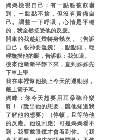
媽媽檢視自己：有一點點被叡嚇
到，ㄧ點點不捨，但沒有責備自
己。調整一下呼吸，心情是平穩
的，我全然接受他的反應。
開車的我趁紅燈轉身幾次，（告訴
自己，眼神要溫婉），點點頭，輕
輕撫摸他的腳，告訴叡：我知道。
後來他漸漸平靜下來，直到姊姊先
下車上學。
我在車裡幫他換上今天的運動服，
戴上電子耳。
媽咪：你今天想要用耳朵聽音樂
呀！（說出他的想要，讓他知道我
了解他的想要）（停頓，且等待他
的反應。他沒回應）可是媽媽看不
到，我要戴眼鏡才會看到你。（我