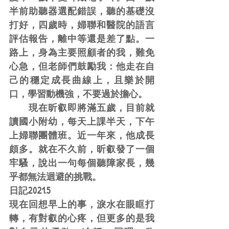
半前助聽器選配錯誤，聽的基礎沒
打好，四歲時，婦聯和醫院的語言
評估報告，離中等還是差了點。一
路上，身為主要照顧者的我，難免
心急，但老師們鼓勵我：他走在自
己的穩定成長曲線上，且樂於開
口，學習動機強，不要過於擔心。
　　現在昕叡即將滿五歲，目前就
讀國小附幼，每天上課半天，下午
上婦聯團體班。近一年來，他成長
頗多。就在不久前，昕叡發了一個
牢騷，說出一句每個聽障家長，幾
乎都無法迴避的挑戰。
日記2021.5
現在回想早上的事，淚水在眼眶打
轉，有對叡的心疼，但更多的是我