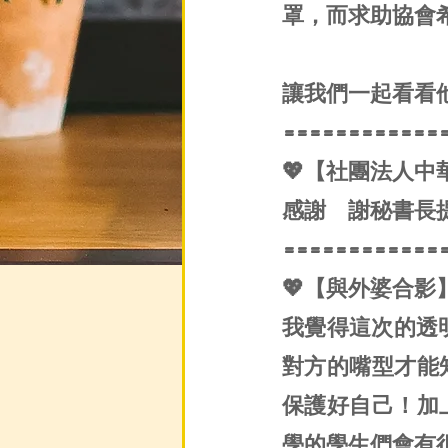
罩，而求助協會
讓我們一起看看他
============
💖【社團法人
感謝　謝秘書長
============
💖【與外婆合影
我覺得這次的透明
對方的嘴型才能
保護好自己！加
學的學生們會有