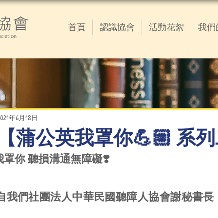
協會
首頁
認識協會
活動花絮
我們
ciation
2021年6月18日
6.18 【蒲公英我罩你💪🏼 系
公英我罩你 聽損溝通無障礙❣️
來自我們社團法人中華民國聽障人協會謝秘書長