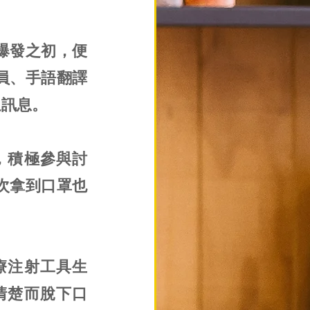
爆發之初，便
員、手語翻譯
通訊息。
，積極參與討
次拿到口罩也
療注射工具生
清楚而脫下口