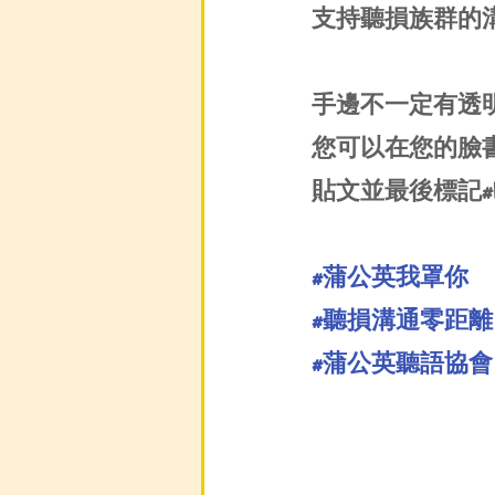
支持聽損族群的
手邊不一定有透
您可以在您的臉
貼文並最後標記#has
#蒲公英我罩你
#聽損溝通零距離
#蒲公英聽語協會