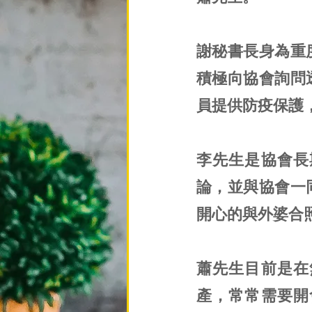
謝秘書長身為重
積極向協會詢問
員提供防疫保護
李先生是協會長
論，並與協會一
開心的與外婆合
蕭先生目前是在
產，常常需要開