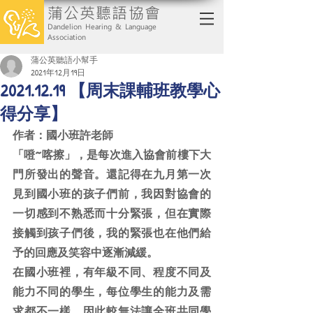
蒲公英聽語協會
Dandelion Hearing & Language
Association
蒲公英聽語小幫手
2021年12月19日
2021.12.19 【周末課輔班教學心
得分享】
作者：國小班許老師
「噔~喀擦」，是每次進入協會前樓下大
門所發出的聲音。還記得在九月第一次
見到國小班的孩子們前，我因對協會的
一切感到不熟悉而十分緊張，但在實際
接觸到孩子們後，我的緊張也在他們給
予的回應及笑容中逐漸減緩。
在國小班裡，有年級不同、程度不同及
能力不同的學生，每位學生的能力及需
求都不一樣，因此較無法讓全班共同學