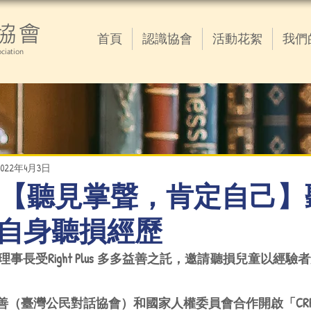
協會
首頁
認識協會
活動花絮
我們
ciation
2022年4月3日
04.03 【聽見掌聲，肯定自己
自身聽損經歷
事長受Right Plus 多多益善之託，邀請聽損兒童以經
s 多多益善（臺灣公民對話協會）和國家人權委員會合作開啟「CR