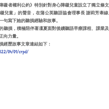
身心障礙者權利公約》特別針對身心障礙兒童設立了獨立條
礙兒童」的聲音，在蒲公英聽語協會理事長 謝莉芳牽線
一句寫下她的聽損經驗和故事。
的聽損，積極陪伴著凜夏面對後續聽語早療課程、課業及
正向力量。
損經歷故事文章連結如下：
2022/04/01/crpd/