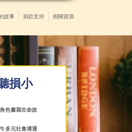
的故事
捐款支持
相關資源
】聽損小
驗者角色書寫生命故
PD 多元社會溝通