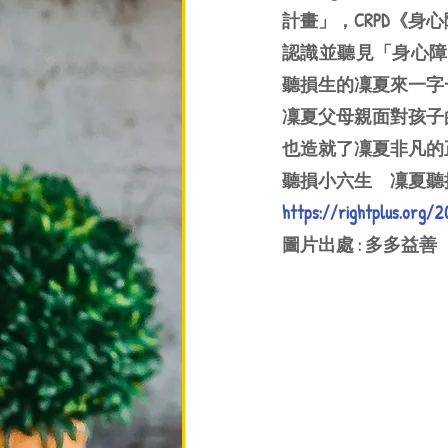
計畫」，CRPD《
認識並聽見「身心障
聽損生的凜夏來一字
凜夏父母親面對孩子
也造就了凜夏非凡的
聽損小六生　凜夏聽
https://rightplus.org/
圖片出處 : 多多益善