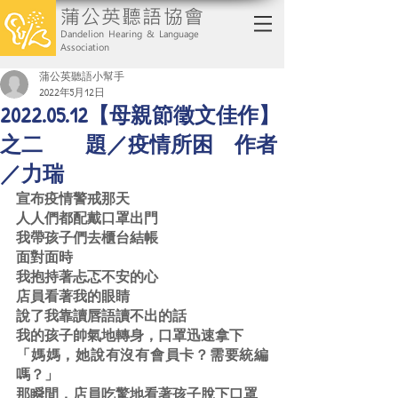
蒲公英聽語協會
Dandelion Hearing & Language
Association
蒲公英聽語小幫手
2022年5月12日
2022.05.12【母親節徵文佳作】
之二 題／疫情所困 作者
／力瑞
宣布疫情警戒那天
人人們都配戴口罩出門
我帶孩子們去櫃台結帳
面對面時
我抱持著忐忑不安的心
店員看著我的眼睛 
說了我靠讀唇語讀不出的話
我的孩子帥氣地轉身，口罩迅速拿下
「媽媽，她說有沒有會員卡？需要統編
嗎？」
那瞬間，店員吃驚地看著孩子脫下口罩