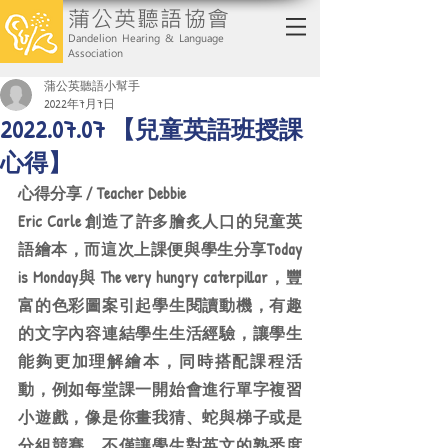
蒲公英聽語協會
Dandelion Hearing & Language
Association
蒲公英聽語小幫手
2022年7月7日
2022.07.07 【兒童英語班授課
心得】
心得分享 / Teacher Debbie
Eric Carle 創造了許多膾炙人口的兒童英
語繪本，而這次上課便與學生分享Today 
is Monday與 The very hungry caterpillar，豐
富的色彩圖案引起學生閱讀動機，有趣
的文字內容連結學生生活經驗，讓學生
能夠更加理解繪本，同時搭配課程活
動，例如每堂課一開始會進行單字複習
小遊戲，像是你畫我猜、蛇與梯子或是
分組競賽，不僅讓學生對英文的熟悉度