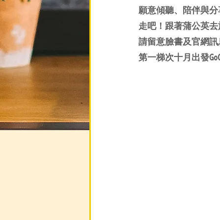
願意傾聽、陪伴與分
走吧！跟著蒲公英去
請留意臉書及官網訊
第一梯次十月出發GoGoG