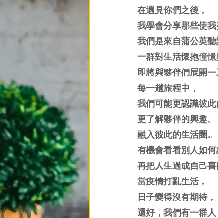
在遇見你們之後，
我學會分享那些使我
我們是來自蒲公英聽
一群對生活懷抱憧憬
即將與夥伴們展開一
每一趟旅程中，
我們可能更認識彼此
更了解夥伴的興趣、
融入彼此的生活圈…
有機會看看別人如何
再把人生過成自己喜
當疫情打亂生活，
日子變得沒有期待，
還好，我們有一群人