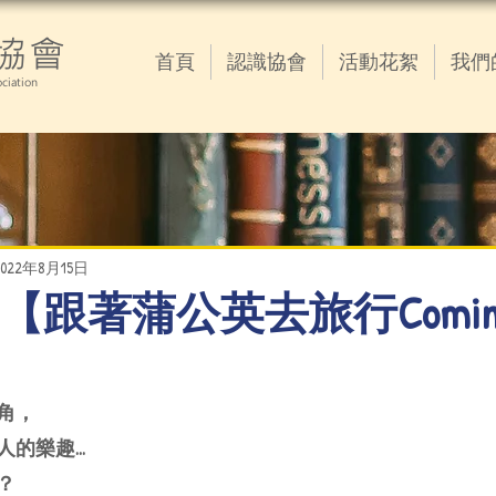
協會
首頁
認識協會
活動花絮
我們
ciation
2022年8月15日
8.15 【跟著蒲公英去旅行Comin
角，
人的樂趣…
？