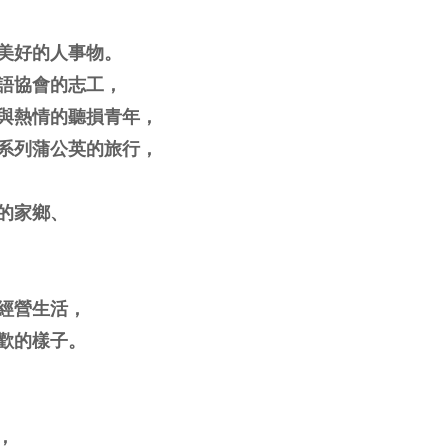
美好的人事物。
語協會的志工，
與熱情的聽損青年，
系列蒲公英的旅行，
的家鄉、
經營生活，
歡的樣子。
，