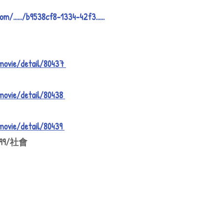
m/....../b9538cf8-1334-42f3......
/movie/detail/80437 
/movie/detail/80438 
/movie/detail/80439 
99/社會