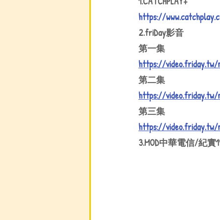
1.CATCHPLAY+
https://www.catchplay.co
2.friDay影音
第一集
https://video.friday.tw
第二集
https://video.friday.tw
第三集
https://video.friday.tw
3.MOD中華電信/紀實1