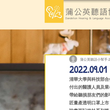
蒲公英聽語
Dandelion Hearing & Language Asso
蒲公英聽語小幫手
2022.0
清華大學與科技部合
付出的醫護人員及業
帶給聽損朋友們的影
匠量產透明口罩上市