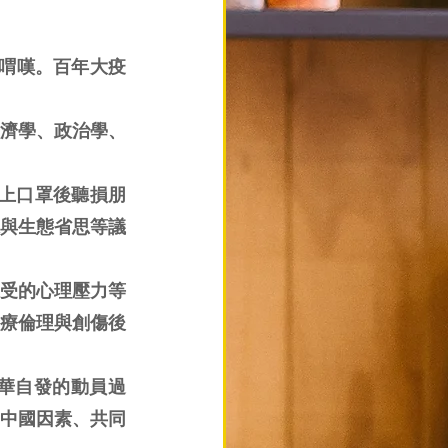
深喟嘆。百年大疫
濟學、政治學、
戴上口罩後聽損朋
與生態省思等議
受的心理壓力等
醫療倫理與創傷後
華自發的動員過
中國因素、共同