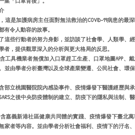
一集「口罩背後」。
介
這是加護病房主任面對無法救治的COVID-19病患的最
都有令人動容的故事。
了這些行動者的努力身影，並訪談了社會學、人類學、經
學者，提供觀眾深入的分析與更大格局的反思。
含工具機業者無償加入口罩趕工生產、口罩地圖APP、
。並由學者分析臺灣以及全球產業變遷、公民社會、環保
含部立桃園醫院院內感染事件、疫情爆發下醫護經歷與承
SARS之後中央防疫體制的建立、防疫下的隱私與法制、
包含嘉義新港社區健康共同體的實踐、疫情爆發下臺北萬
無家者等內容。並由學者分析社會福利、疫情下的汙名、