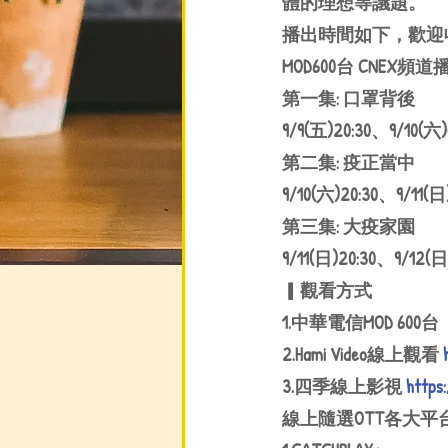
體的理想等議題。
播出時間如下，歡迎
MOD600台 CNEX頻
第一集: 口罩背後
9/9(五)20:30、9/10(六)
第二集: 疫正當中
9/10(六)20:30、9/11(日
第三集: 大疫家園
9/11(日)20:30、9/12(日
▎觀看方式
1.中華電信MOD 600台
2.Hami Video線上觀看 
3.四季線上影視 
https
線上隨選OTT各大平