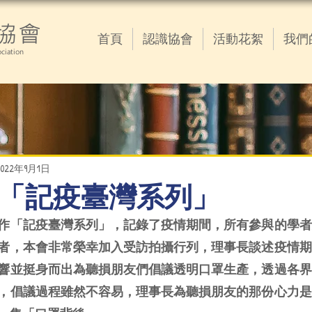
協會
首頁
認識協會
活動花絮
我們
ciation
2022年9月1日
9.01 「記疫臺灣系列」
作「記疫臺灣系列」，記錄了疫情期間，所有參與的學者
者，本會非常榮幸加入受訪拍攝行列，理事長談述疫情期
響並挺身而出為聽損朋友們倡議透明口罩生產，透過各界
，倡議過程雖然不容易，理事長為聽損朋友的那份心力是