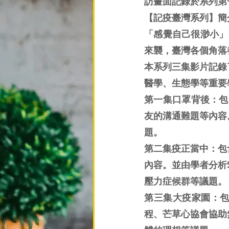
訪畫面記錄於系列第
【記疫臺灣系列】簡
「感覺自己很渺小」，
來襲，臺灣各個角落
本系列三集影片記錄
醫學、生態學等重要
第一集口罩背後：包
友的溝通難題等內容
題。
第二集疫正當中：包
內容。並由學者分析
壓力症候群等議題。
第三集大疫家園：
程、芒草心協會協助