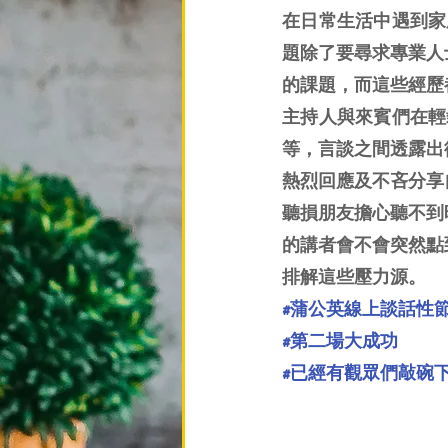
在日常生活中遇到家
題除了要尋求專業人
的課題，而這些經歷
主持人與來賓們在輕
等，言談之間透露出
熱烈回應及不吝分享
聽損朋友擔心聽不到
的講者會不會突然點
排解這些壓力源。
#蒲公英線上談話性
#第二場大成功
#已經有觀眾們敲碗