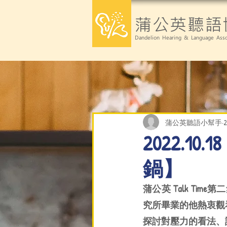
蒲公英聽語
Dandelion Hearing & Language Asso
蒲公英聽語小幫手
2022.10
鍋】
蒲公英 Talk T
究所畢業的他熱衷觀
探討對壓力的看法、