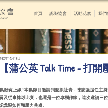
協會
首頁
認識協會
活動花絮
我們
ciation
2022年10月18日
.18 【蒲公英 Talk Time - 打
ime第二集敲碗上線~本集節目邀請到聽損社青 - 陳志強擔任
看及從事棒球比賽，也還是一位專欄作家，這次邀請三位
認識跟如何和壓力共處。