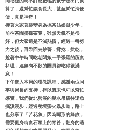
同物種的鳥不計較把牠的孩子趕出門就
算了，還幫忙餵食長大，甚至幫忙清便
便，真是神奇！
接著大家著裝變身為採茶姑娘跟少年，
前往茶園摘採茶葉，雖然天氣不是很
好，但大家還是不減熱情，經過一番努
力之後，再帶回去炒菁，揉捻，烘乾，
趁著中午時間吃老闆娘一手張羅的蔬食
料理，連無肉不歡的團員都吃得很滿
意！
下午進入本局的環教課程，感謝兩位同
事與局長的支持，得以週末也可以幫忙
導覽，我們從北勢溪的親水吊橋往逮魚
掘溪漫步，經過秘境螢火蟲步道，路上
也分享了「苦花魚」因為嘴形的緣故，
需要側身啃食石頭上的青苔，翻身的過