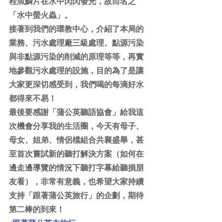
程魚鱗片在水中閃閃發光，故而名之
「水中螢火蟲」。
接著到我們的環教中心，介紹了本局的
業務、污水處理廠三級處理、點源污染
與非點源污染的削減的原理等等，再實
地參觀污水處理的設施，目的為了是讓
大家更深切感受到，我們喝的每滴好水
都得來不易！
最後要感謝「蒲公英聽語協會」給我這
次機會分享我的生活圈，今天有母子、
母女、姐弟、情侶檔組合共襄盛舉，甚
至首次嘗試新的聽打解決方案（如何在
邊走邊導覽的情況下聽打字幕給聽損朋
友看），非常有意義，也希望大家持續
支持「跟著蒲公英旅行」的企劃，期待
第二棒的到來！