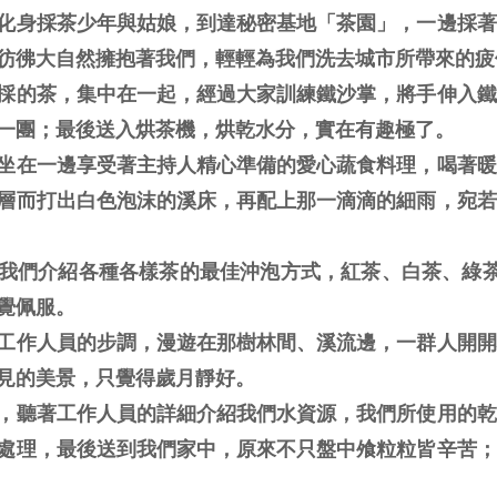
化身採茶少年與姑娘，到達秘密基地「茶園」，一邊採著
彷彿大自然擁抱著我們，輕輕為我們洗去城市所帶來的疲
採的茶，集中在一起，經過大家訓練鐵沙掌，將手伸入鐵
一團；最後送入烘茶機，烘乾水分，實在有趣極了。
坐在一邊享受著主持人精心準備的愛心蔬食料理，喝著暖
層而打出白色泡沫的溪床，再配上那一滴滴的細雨，宛若
我們介紹各種各樣茶的最佳沖泡方式，紅茶、白茶、綠茶..
覺佩服。
工作人員的步調，漫遊在那樹林間、溪流邊，一群人開開
見的美景，只覺得歲月靜好。
，聽著工作人員的詳細介紹我們水資源，我們所使用的乾
處理，最後送到我們家中，原來不只盤中飧粒粒皆辛苦；