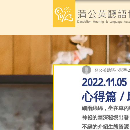
蒲公英聽語
Dandelion Hearing & Language Asso
蒲公英聽語小幫手
2022.
心得篇 /
細雨綿綿，坐在車內
神祕的幽深秘境出發
不絕的介紹生態資源