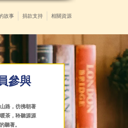
的故事
捐款支持
相關資源
成員參與
山路，彷彿朝著
暖茶，聆聽源源
的聽著。