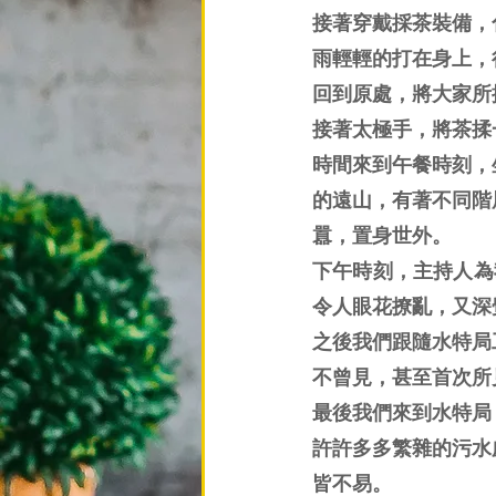
接著穿戴採茶裝備，
雨輕輕的打在身上，
回到原處，將大家所
接著太極手，將茶揉
時間來到午餐時刻，
的遠山，有著不同階
囂，置身世外。
下午時刻，主持人為
令人眼花撩亂，又深
之後我們跟隨水特局
不曾見，甚至首次所
最後我們來到水特局
許許多多繁雜的污水
皆不易。