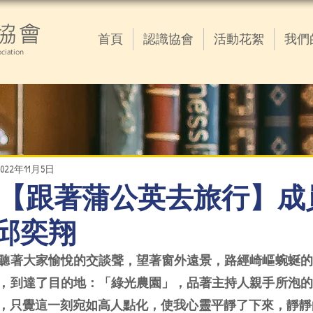
協會
首頁
認識協會
活動花絮
我們
ciation
2022年11月5日
11.05 【跟著蒲公英去旅行】
 邱奕翔
聽著大家愉悅的交談聲，望著窗外遠景，路經崎嶇蜿蜒的
，到達了目的地：「綠光農園」，品著主持人親手所泡的
，只覺這一刻宛如高人點化，使我心靈平靜了下來，靜靜