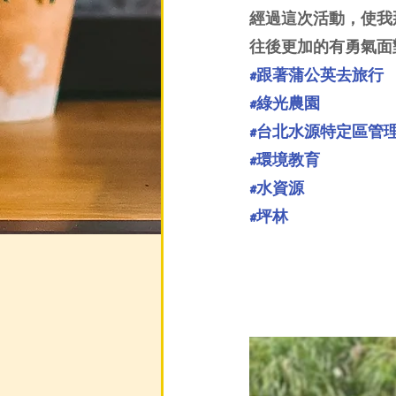
經過這次活動，使我
往後更加的有勇氣面
#跟著蒲公英去旅行
#綠光農園
#台北水源特定區管
#環境教育
#水資源
#坪林