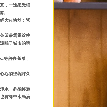
茶，一邊感受細
倦。
鍋大火快炒；緊
茶望著雲霧繚繞
遠離了城市的喧
..等許多茶葉，
心心的望著許久
淨水，必須經過
也有杯中水滴滴