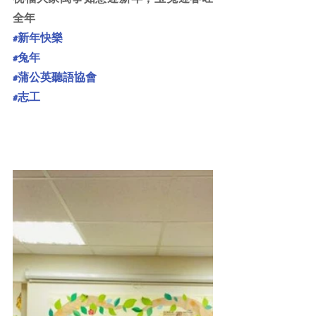
全年
#新年快樂
#兔年
#蒲公英聽語協會
#志工