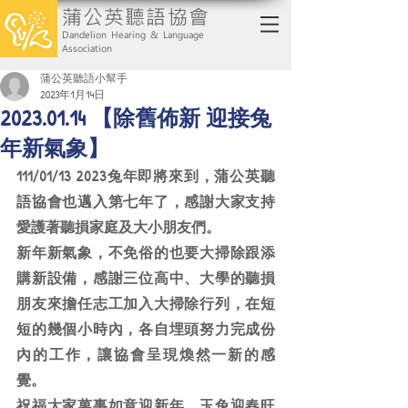
蒲公英聽語協會
Dandelion Hearing & Language
Association
蒲公英聽語小幫手
2023年1月14日
2023.01.14 【除舊佈新 迎接兔
年新氣象】
111/01/13 2023兔年即將來到，蒲公英聽
語協會也邁入第七年了，感謝大家支持
愛護著聽損家庭及大小朋友們。
新年新氣象，不免俗的也要大掃除跟添
購新設備，感謝三位高中、大學的聽損
朋友來擔任志工加入大掃除行列，在短
短的幾個小時內，各自埋頭努力完成份
內的工作，讓協會呈現煥然一新的感
覺。
祝福大家萬事如意迎新年，玉兔迎春旺