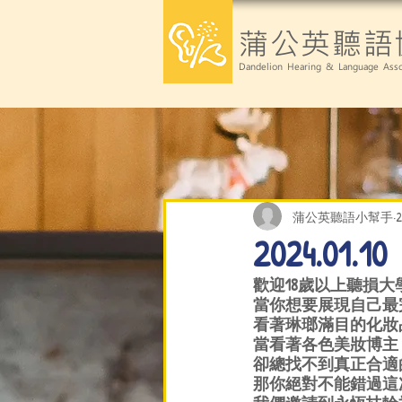
蒲公英聽語
Dandelion Hearing & Language Asso
蒲公英聽語小幫手
2024.
歡迎18歲以上聽損
當你想要展現自己最
看著琳瑯滿目的化妝
當看著各色美妝博主
卻總找不到真正合適
那你絕對不能錯過這