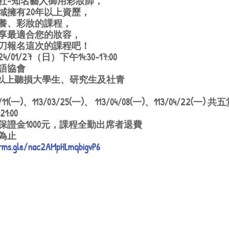
社-知名藝人御用彩妝師，
域擁有20年以上資歷，
養、彩妝的課程，
享最適合您的妝容，
刀報名這次的課程吧！
1/27（日）下午14:30-17:00
語協會
歲以上聽損大學生、研究生及社青
3/11(一)、113/03/25(一)、 113/04/08(一)、113/04/22(一) 共
1:00
證金1000元，課程全勤出席者退費
為止
orms.gle/nac2AMpHLmqbigvP6