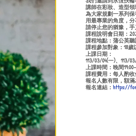
我們邀請到永恆扶輪
講師在彩妝、造型領
為大家規劃一系列保
用最專業的角度，分
請停止您的猶豫，手
課程說明會日期：2024/0
課程地點：蒲公英聽
課程參加對象：18
上課日期：
113/03/04(一)、113/0
上課時間：晚間19:00-2
課程費用：每人酌收保
報名人數有限，額滿
報名連結：
https://f