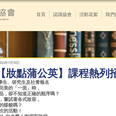
協會
首頁
認識協會
活動花絮
我們
ciation
2024年1月10日
01.10【妝點蒲公英】課程熱
大學生、研究生及社青報名
完美的「一面」時，
品，卻不知道正確的順序嗎？
，嘗試著各式妝容，
的樣貌嗎？
次的活動！