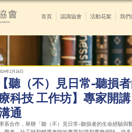
協會
首頁
認識協會
活動花絮
我們
ciation
2024年2月26日
02.26【聽（不）見日常-聽損
療科技 工作坊】專家開講
溝通
學系合作，舉辦「聽（不）見日常-聽損者的生命經驗與醫
、學者、社工師和輔導老師的專業知識和實務經驗，從多