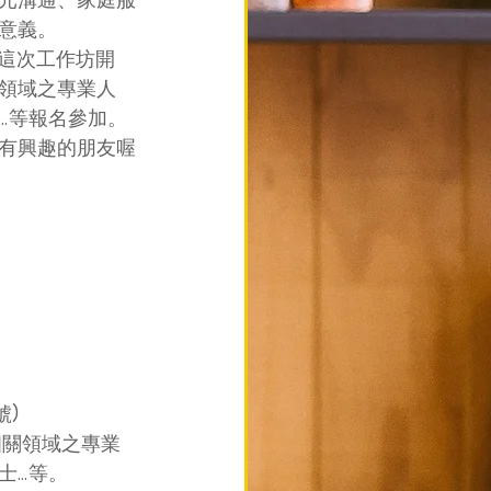
意義。
這次工作坊開
領域之專業人
…等報名參加。
有興趣的朋友喔
號)
相關領域之專業
士…等。