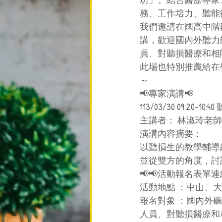
務、工作培力、聽能
我們邀請在國高中階
講，歡迎國內外聽力
員、對聽損醫療和相
此場也特別推薦給在
～
📢專家演講📢
113/03/30 09:20-
主講者： 林淑玲老
演講內容摘要：
以聽損生的教學輔導
並從雙方的角度，討
📢📢活動報名表單
活動地點 ：中山、大
報名對象 ：國內外
人員、對聽損醫療和