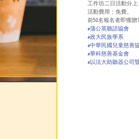
工作坊二日活動分上
活動費用：免費。
前50名報名者即獲
#蒲公英聽語協會
#政大民族學系
#中華民國兒童慈善
#華科慈善基金會
#以法大助聽器公司