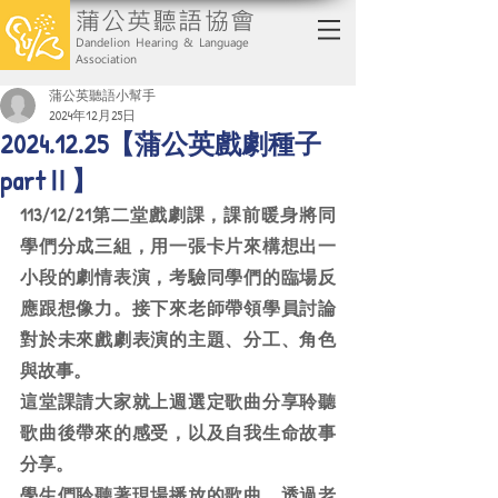
蒲公英聽語協會
Dandelion Hearing & Language
Association
蒲公英聽語小幫手
2024年12月25日
2024.12.25【蒲公英戲劇種子
partⅡ】
113/12/21第二堂戲劇課，課前暖身將同
學們分成三組，用一張卡片來構想出一
小段的劇情表演，考驗同學們的臨場反
應跟想像力。接下來老師帶領學員討論
對於未來戲劇表演的主題、分工、角色
與故事。
這堂課請大家就上週選定歌曲分享聆聽
歌曲後帶來的感受，以及自我生命故事
分享。
學生們聆聽著現場播放的歌曲，透過老