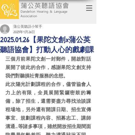
蒲公英聽語協會
Dandelion Hearing & Language
Association
蒲公英聽語小幫手
2025年1月26日
2025.01.26【果陀文創x蒲公英
聽語協會】打動人心的戲劇課
三個月前果陀文創一封郵件，開啟對話
展開了彼此的合作，感謝果陀文創支持
我們對聽損社青服務的念想。
此次陽光計劃課程的合作，儘管協會人
力上的有限，全員展開緊鑼密鼓的籌
備，除了招生，還需要盡力尋找洽談課
程場地，另外還有開課日期、招生宣傳
事宜、規劃課程內容、招募志工、講師
溝通…等諸多事項，雖然開放招生期間面
臨學員年齡差距、聽力溝通狀況不同，