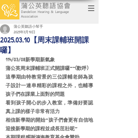
蒲公英聽語協會
Dandelion Hearing & Language
Association
蒲公英聽語小幫手
2025年3月10日
2025.03.10【周末課輔班開課
囉】
114/03/08新學期新氣象
蒲公英周末課輔班正式開課囉~~(歡呼)
這學期由特教背景的三位課輔老師為孩
子設計一連串精彩的課程之外，也輔導
孩子們在課業上面對的問題
看到孩子開心的步入教室，準備好要認
真上課的樣子非常有活力
相信新學期的開始~孩子們會更有自信地
迎接新學期的課程並成長茁壯呢~
本期課程感謝鴻海教育基金會贊助