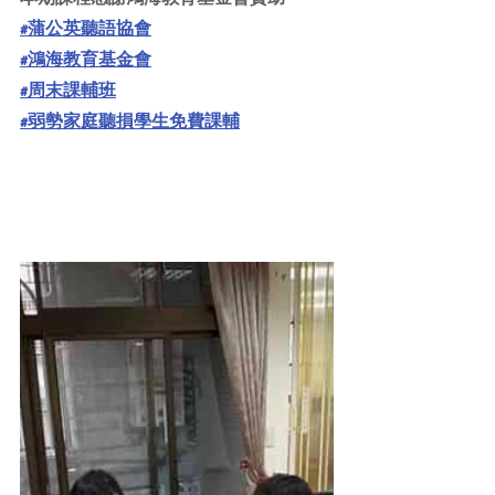
#蒲公英聽語協會
#鴻海教育基金會
#周末課輔班
#弱勢家庭聽損學生免費課輔